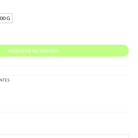
0€
00 G
00€
ALES BIO FRANCE
AJOUTER AU PANIER
NTES