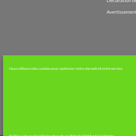
Déclaration de
Avertissemen
Nous utilisons des cookies pour optimiser notre site web et notre service.
Politique de cookies
Déclaration de confidentialité
Mentions légales