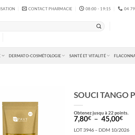
ISATION
CONTACT PHARMACIE
08:00 - 19:15
04 79
E
DERMATO-COSMÉTOLOGIE
SANTÉ ET VITALITÉ
FLACONN
SOUCI TANGO P
Obtenez jusqu à
22
points.
Pla
7,80
–
45,00
€
€
de
LOT 3946 – DDM 10/2026
prix