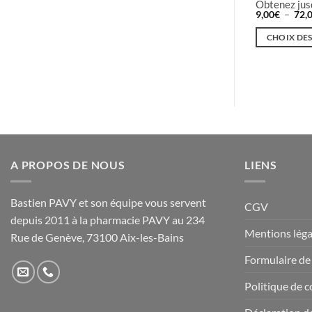
lage
Achetez ce produit maintenant et
Obtenez jus
e
obtenez
6
points!
9,00
€
–
72,
ix :
12,50
€
IONS
2,00€
CHOIX DE
AJOUTER AU PANIER
8,00€
Ce
produit
a
plusieurs
variations.
Les
options
A PROPOS DE NOUS
LIENS
peuvent
être
choisies
Bastien PAVY et son équipe vous servent
CGV
sur
depuis 2011 à la pharmacie PAVY au 234
la
Mentions léga
Rue de Genève, 73100 Aix-les-Bains
page
Formulaire de
du
produit
Politique de c