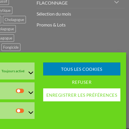
ussif
FLACONNAGE
lytique
Sélection du mois
Cholagogue
Promos & Lots
olagogue
agogue
Fongicide
potenseur
r
TOUS LES COOKIES
Toujours activé
mulant
REFUSER
GESTIF
Statistiques
ENREGISTRER LES PRÉFÉRENCES
EME URINAIRE
e amer
Marketing