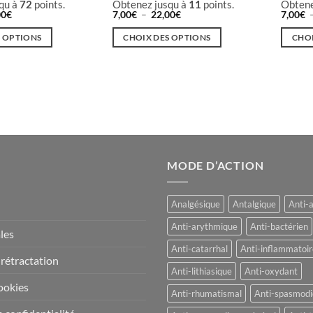
qu à
72
points.
Obtenez jusqu à
11
points.
Obtene
Plage
Plage
00
€
7,00
€
–
22,00
€
7,00
€
de
de
prix :
prix :
S OPTIONS
CHOIX DES OPTIONS
CHOI
9,00€
7,00€
à
à
Ce
Ce
72,00€
22,00€
produit
produi
a
a
plusieurs
plusieu
variations.
variati
Les
Les
options
option
MODE D’ACTION
peuvent
peuven
être
être
choisies
choisie
Analgésique
Antalgique
Anti-
sur
sur
Anti-arythmique
Anti-bactérien
la
la
les
page
page
Anti-catarrhal
Anti-inflammatoir
 rétractation
du
du
Anti-lithiasique
Anti-oxydant
produit
produi
ookies
Anti-rhumatismal
Anti-spasmod