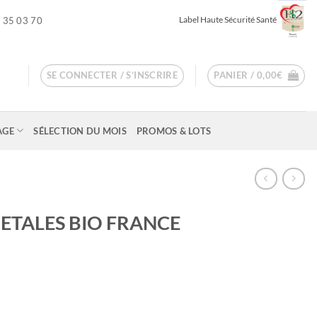
Label Haute Sécurité Santé
 35 03 70
SE CONNECTER / S’INSCRIRE
PANIER /
0,00
€
AGE
SÉLECTION DU MOIS
PROMOS & LOTS
ETALES BIO FRANCE
ge
 :