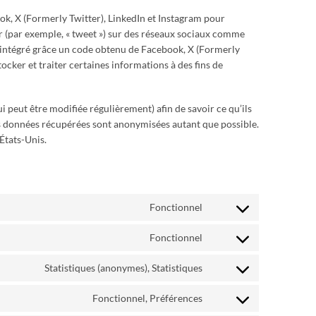
k, X (Formerly Twitter), LinkedIn et Instagram pour
er (par exemple, « tweet ») sur des réseaux sociaux comme
t intégré grâce un code obtenu de Facebook, X (Formerly
ocker et traiter certaines informations à des fins de
ui peut être modifiée régulièrement) afin de savoir ce qu’ils
Les données récupérées sont anonymisées autant que possible.
États-Unis.
Fonctionnel
Consent
to
Fonctionnel
service
Consent
woocommerce
to
Statistiques (anonymes), Statistiques
service
Consent
polylang
to
Fonctionnel, Préférences
service
Consent
google-