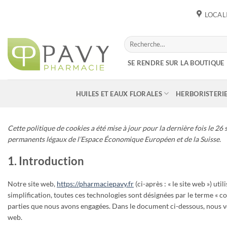
Passer
LOCAL
au
contenu
Recherche
pour :
SE RENDRE SUR LA BOUTIQUE
HUILES ET EAUX FLORALES
HERBORISTERI
Cette politique de cookies a été mise à jour pour la dernière fois le 2
permanents légaux de l’Espace Économique Européen et de la Suisse.
1. Introduction
Notre site web,
https://pharmaciepavy.fr
(ci-après : « le site web ») uti
simplification, toutes ces technologies sont désignées par le terme « c
parties que nous avons engagées. Dans le document ci-dessous, nous vou
web.