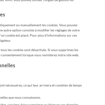
ies
matiquement ou manuellement les cookies. Vous pouvez
e autre option consiste à modifier les réglages de votre
’un cookie est placé. Pour plus d’informations sur ces
igateur.
tous les cookies sont désactivés. Si vous supprimez les
e consentement lorsque vous revisiterez notre site web.
nnelles
ont nécessaires, ce qui leur arrivera et combien de temps
nnelles que nous connaissons.
léter, corriger, faire supprimer ou bloquer vos données