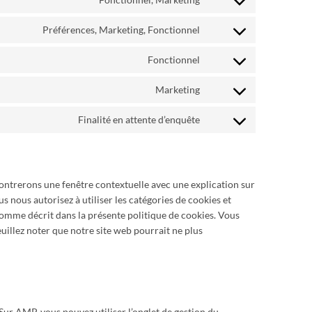
service
Consent
facebook
to
Préférences, Marketing, Fonctionnel
service
Consent
twitter
to
Fonctionnel
service
Consent
linkedin
to
Marketing
service
Consent
php
to
Finalité en attente d’enquête
service
Consent
wistia
to
service
divers
montrerons une fenêtre contextuelle avec une explication sur
s nous autorisez à utiliser les catégories de cookies et
comme décrit dans la présente politique de cookies. Vous
euillez noter que notre site web pourrait ne plus
 Sur AMP, vous pouvez utiliser l’onglet de gestion du