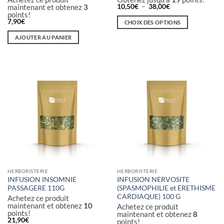
Plage
maintenant et obtenez
3
10,50
€
–
38,00
€
de
points!
prix :
7,90
€
CHOIX DES OPTIONS
10,50€
à
Ce
AJOUTER AU PANIER
38,00€
produit
a
plusieurs
variations.
Les
options
peuvent
être
choisies
sur
la
page
du
HERBORISTERIE
HERBORISTERIE
INFUSION INSOMNIE
INFUSION NERVOSITE
produit
PASSAGERE 110G
(SPASMOPHILIE et ERETHISME
CARDIAQUE) 100 G
Achetez ce produit
maintenant et obtenez
10
Achetez ce produit
points!
maintenant et obtenez
8
21,90
€
points!