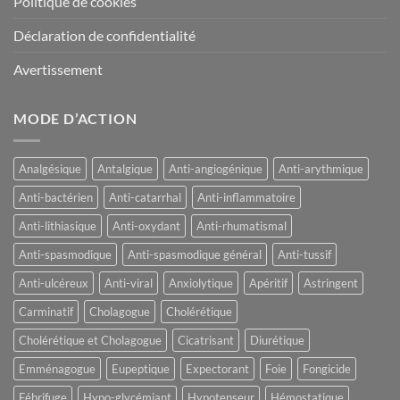
Politique de cookies
Déclaration de confidentialité
Avertissement
MODE D’ACTION
Analgésique
Antalgique
Anti-angiogénique
Anti-arythmique
Anti-bactérien
Anti-catarrhal
Anti-inflammatoire
Anti-lithiasique
Anti-oxydant
Anti-rhumatismal
Anti-spasmodique
Anti-spasmodique général
Anti-tussif
Anti-ulcéreux
Anti-viral
Anxiolytique
Apéritif
Astringent
Carminatif
Cholagogue
Cholérétique
Cholérétique et Cholagogue
Cicatrisant
Diurétique
Emménagogue
Eupeptique
Expectorant
Foie
Fongicide
Fébrifuge
Hypo-glycémiant
Hypotenseur
Hémostatique