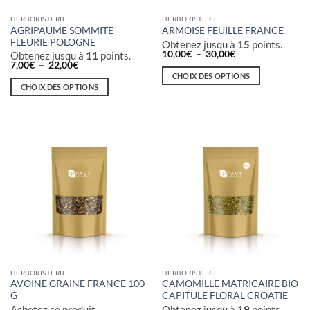
HERBORISTERIE
HERBORISTERIE
AGRIPAUME SOMMITE
ARMOISE FEUILLE FRANCE
FLEURIE POLOGNE
Obtenez jusqu à
15
points.
Plage
10,00
€
–
30,00
€
Obtenez jusqu à
11
points.
de
Plage
7,00
€
–
22,00
€
prix :
de
CHOIX DES OPTIONS
10,00€
prix :
CHOIX DES OPTIONS
à
Ce
7,00€
30,00€
à
Ce
produit
22,00€
produit
a
a
plusieurs
plusieurs
variations.
variations.
Les
Les
options
options
peuvent
peuvent
être
être
choisies
choisies
sur
sur
la
la
page
HERBORISTERIE
HERBORISTERIE
page
du
AVOINE GRAINE FRANCE 100
CAMOMILLE MATRICAIRE BIO
du
produit
G
CAPITULE FLORAL CROATIE
produit
Achetez ce produit
Obtenez jusqu à
19
points.