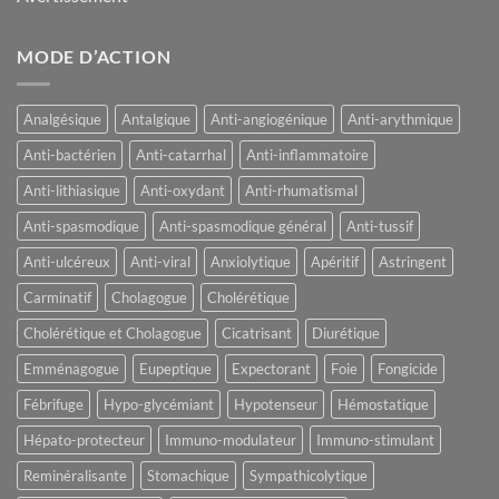
MODE D’ACTION
Analgésique
Antalgique
Anti-angiogénique
Anti-arythmique
Anti-bactérien
Anti-catarrhal
Anti-inflammatoire
Anti-lithiasique
Anti-oxydant
Anti-rhumatismal
Anti-spasmodique
Anti-spasmodique général
Anti-tussif
Anti-ulcéreux
Anti-viral
Anxiolytique
Apéritif
Astringent
Carminatif
Cholagogue
Cholérétique
Cholérétique et Cholagogue
Cicatrisant
Diurétique
Emménagogue
Eupeptique
Expectorant
Foie
Fongicide
Fébrifuge
Hypo-glycémiant
Hypotenseur
Hémostatique
Hépato-protecteur
Immuno-modulateur
Immuno-stimulant
Reminéralisante
Stomachique
Sympathicolytique