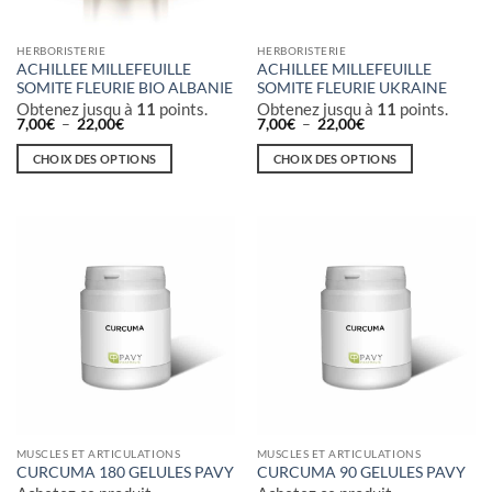
HERBORISTERIE
HERBORISTERIE
ACHILLEE MILLEFEUILLE
ACHILLEE MILLEFEUILLE
SOMITE FLEURIE BIO ALBANIE
SOMITE FLEURIE UKRAINE
Obtenez jusqu à
11
points.
Obtenez jusqu à
11
points.
Plage
Plage
7,00
€
–
22,00
€
7,00
€
–
22,00
€
de
de
prix :
prix :
CHOIX DES OPTIONS
CHOIX DES OPTIONS
7,00€
7,00€
à
à
Ce
Ce
22,00€
22,00€
produit
produit
a
a
plusieurs
plusieurs
variations.
variations.
Les
Les
options
options
peuvent
peuvent
être
être
choisies
choisies
sur
sur
la
la
MUSCLES ET ARTICULATIONS
MUSCLES ET ARTICULATIONS
page
page
CURCUMA 180 GELULES PAVY
CURCUMA 90 GELULES PAVY
du
du