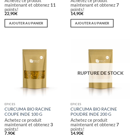
Achetez ce produit
Achetez ce produit
produit
produit
maintenant et obtenez
11
maintenant et obtenez
7
points!
points!
22,90
€
14,90
€
AJOUTER AU PANIER
AJOUTER AU PANIER
RUPTURE DE STOCK
EPICES
EPICES
CURCUMA BIO RACINE
CURCUMA BIO RACINE
COUPE INDE 100 G
POUDRE INDE 200 G
Achetez ce produit
Achetez ce produit
maintenant et obtenez
3
maintenant et obtenez
7
points!
points!
7,90
€
14,90
€