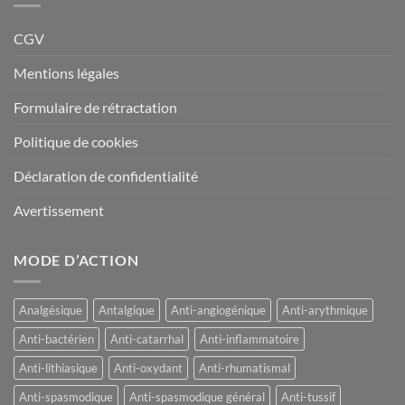
CGV
Mentions légales
Formulaire de rétractation
Politique de cookies
Déclaration de confidentialité
Avertissement
MODE D’ACTION
Analgésique
Antalgique
Anti-angiogénique
Anti-arythmique
Anti-bactérien
Anti-catarrhal
Anti-inflammatoire
Anti-lithiasique
Anti-oxydant
Anti-rhumatismal
Anti-spasmodique
Anti-spasmodique général
Anti-tussif