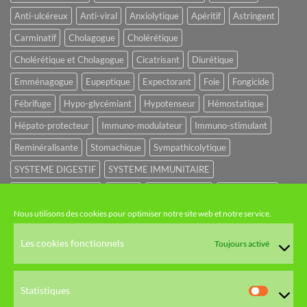
Anti-ulcéreux
Anti-viral
Anxiolytique
Apéritif
Astringent
Carminatif
Cholagogue
Cholérétique
Cholérétique et Cholagogue
Cicatrisant
Diurétique
Emménagogue
Eupeptique
Expectorant
Foie
Fongicide
Fébrifuge
Hypo-glycémiant
Hypotenseur
Hémostatique
Hépato-protecteur
Immuno-modulateur
Immuno-stimulant
Reminéralisante
Stomachique
Sympathicolytique
SYSTEME DIGESTIF
SYSTEME IMMUNITAIRE
SYSTEME URINAIRE
Sédatif
Sédatif du SNC
Tonique amer
Nous utilisons des cookies pour optimiser notre site web et notre service.
NOS CATÉGORIES
Les cookies fonctionnels
Toujours activé
HUILES ET EAUX FLORALES
Statistiques
Statistiq