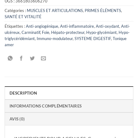
UGS :
3661803606270
Catégories :
MUSCLES ET ARTICULATIONS
,
PRIMES ÉLÉMENTS
,
SANTÉ ET VITALITÉ
Étiquettes :
Anti-angiogénique
,
Anti-inflammatoire
,
Anti-oxydant
,
Anti-
ulcéreux
,
Carminatif
,
Foie
,
Hépato-protecteur
,
Hypo-glycémiant
,
Hypo-
triglycéridémiant
,
Immuno-modulateur
,
SYSTEME DIGESTIF
,
Tonique
amer
DESCRIPTION
INFORMATIONS COMPLÉMENTAIRES
AVIS (0)