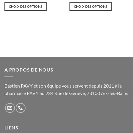
de
de
prix :
prix :
CHOIX DES OPTIONS
CHOIX DES OPTIONS
15,90€
16,90€
à
à
Ce
Ce
26,90€
29,90€
produit
produit
a
a
plusieurs
plusieurs
variations.
variations.
Les
Les
options
options
peuvent
peuvent
être
être
A PROPOS DE NOUS
choisies
choisies
sur
sur
la
la
Bastien PAVY et son équipe vous servent depuis 2011 à la
page
page
pharmacie PAVY au 234 Rue de Genève, 73100 Aix-les-Bains
du
du
produit
produit
LIENS