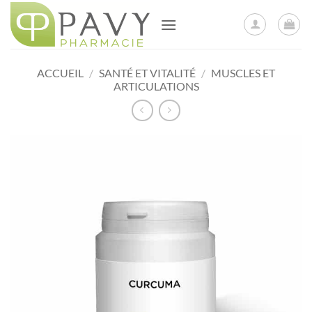
Passer
au
contenu
ACCUEIL
/
SANTÉ ET VITALITÉ
/
MUSCLES ET
ARTICULATIONS