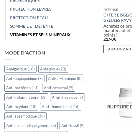
PROBIOTIQUES
PROTECTION LEVRES
DÉFENSE
C+FER BISGLY
PROTECTION PEAU
GELULES PAVY
Achetez ce pro
SOMMEIL ET DÉTENTE
maintenant et
VITAMINES ET SELS MINERAUX
points!
21,90
€
AJOUTER AU
MODE D’ACTION
Analgésique
(10)
Antalgique
(23)
Anti-angiogénique
(7)
Anti-arythmique
(8)
Anti-bactérien
(11)
Anti-catarrhal
(9)
Anti-inflammatoire
(63)
Anti-lithiasique
(7)
RUPTURE 
Anti-oxydant
(18)
Anti-rhumatismal
(16)
Anti-spasmodique
(39)
Anti-spasmodique général
(8)
Anti-tussif
(9)