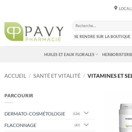
Passer
LOCAL
au
contenu
Recherche
pour :
SE RENDRE SUR LA BOUTIQUE
HUILES ET EAUX FLORALES
HERBORISTERI
ACCUEIL
/
SANTÉ ET VITALITÉ
/
VITAMINES ET S
PARCOURIR
DERMATO-COSMÉTOLOGIE
(126)
FLACONNAGE
(47)