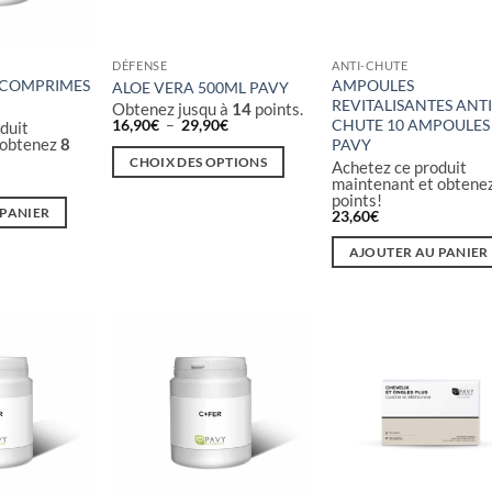
DÉFENSE
ANTI-CHUTE
 COMPRIMES
AMPOULES
ALOE VERA 500ML PAVY
REVITALISANTES ANTI
Obtenez jusqu à
14
points.
Plage
16,90
€
–
29,90
€
CHUTE 10 AMPOULES
duit
de
 obtenez
8
PAVY
prix :
CHOIX DES OPTIONS
Achetez ce produit
16,90€
maintenant et obtene
à
Ce
points!
29,90€
produit
 PANIER
23,60
€
a
AJOUTER AU PANIER
plusieurs
variations.
Les
options
peuvent
être
choisies
sur
la