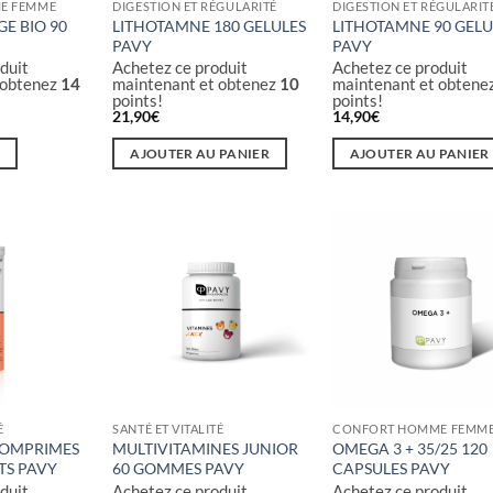
E FEMME
DIGESTION ET RÉGULARITÉ
DIGESTION ET RÉGULARIT
E BIO 90
LITHOTAMNE 180 GELULES
LITHOTAMNE 90 GELU
PAVY
PAVY
duit
Achetez ce produit
Achetez ce produit
 obtenez
14
maintenant et obtenez
10
maintenant et obtene
points!
points!
21,90
€
14,90
€
E
AJOUTER AU PANIER
AJOUTER AU PANIER
É
SANTÉ ET VITALITÉ
CONFORT HOMME FEMM
COMPRIMES
MULTIVITAMINES JUNIOR
OMEGA 3 + 35/25 120
TS PAVY
60 GOMMES PAVY
CAPSULES PAVY
duit
Achetez ce produit
Achetez ce produit