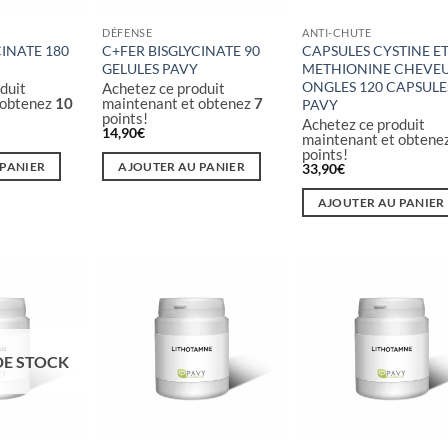
page
du
DÉFENSE
ANTI-CHUTE
produit
CINATE 180
C+FER BISGLYCINATE 90
CAPSULES CYSTINE E
GELULES PAVY
METHIONINE CHEVEU
ONGLES 120 CAPSULE
duit
Achetez ce produit
 obtenez
10
maintenant et obtenez
7
PAVY
points!
Achetez ce produit
14,90
€
maintenant et obtene
points!
 PANIER
AJOUTER AU PANIER
33,90
€
AJOUTER AU PANIER
DE STOCK