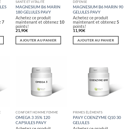
É
SANTÉ ET VITALITÉ
DÉFENSE
LES
MAGNESIUM B6 MARIN
MAGNESIUM B6 MARIN 90
180 GELULES PAVY
GELULES PAVY
Achetez ce produit
Achetez ce produit
z
7
maintenant et obtenez
10
maintenant et obtenez
5
points!
points!
21,90
€
11,90
€
AJOUTER AU PANIER
AJOUTER AU PANIER
E
CONFORT HOMME FEMME
PRIMES ÉLÉMENTS
OMEGA 3 35% 120
PAVY COENZYME Q10 30
CAPSULES PAVY
GELULES
Achetez ce produit
Achetez ce produit