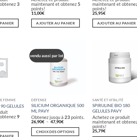
 obtenez
3
maintenant et obtenez
5
maintenant et obtene
points!
points!
11,00
€
25,95
€
 PANIER
AJOUTER AU PANIER
AJOUTER AU PANIER
vendu aussi par lot
E FEMME
DÉFENSE
SANTÉ ET VITALITÉ
SILICIUM ORGANIQUE 500
SPIRULINE BIO 180
 90 GELULES
ML PAVY
GELULES PAVY
duit
 obtenez
9
Obtenez jusqu à
23
points.
Achetez ce produit
Plage
26,90
€
–
47,90
€
maintenant et obtene
de
points!
prix :
25,79
€
CHOIX DES OPTIONS
26,90€
 PANIER