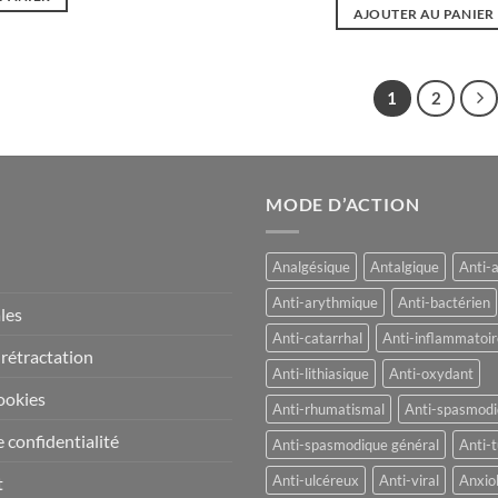
à
Ce
AJOUTER AU PANIER
47,90€
produit
a
plusieurs
1
2
variations.
Les
options
peuvent
MODE D’ACTION
être
choisies
sur
Analgésique
Antalgique
Anti-
la
Anti-arythmique
Anti-bactérien
les
page
Anti-catarrhal
Anti-inflammatoir
du
 rétractation
produit
Anti-lithiasique
Anti-oxydant
ookies
Anti-rhumatismal
Anti-spasmod
 confidentialité
Anti-spasmodique général
Anti-t
Anti-ulcéreux
Anti-viral
Anxio
t