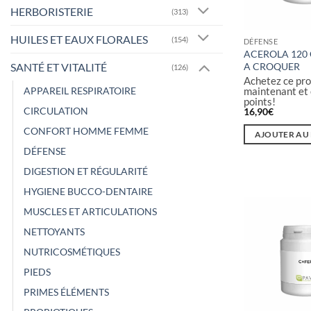
HERBORISTERIE
(313)
HUILES ET EAUX FLORALES
(154)
DÉFENSE
ACEROLA 120
SANTÉ ET VITALITÉ
A CROQUER
(126)
Achetez ce pro
maintenant et
APPAREIL RESPIRATOIRE
points!
CIRCULATION
16,90
€
CONFORT HOMME FEMME
AJOUTER AU
DÉFENSE
DIGESTION ET RÉGULARITÉ
HYGIENE BUCCO-DENTAIRE
MUSCLES ET ARTICULATIONS
NETTOYANTS
NUTRICOSMÉTIQUES
PIEDS
PRIMES ÉLÉMENTS