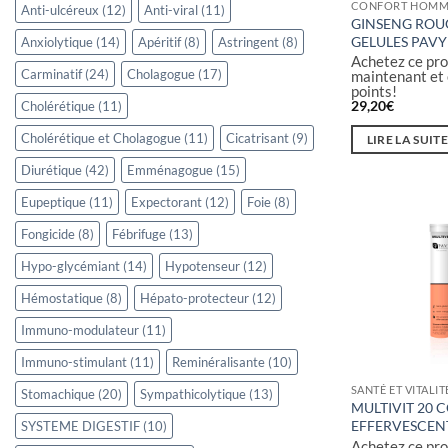
CONFORT HOMM
Anti-ulcéreux
(12)
Anti-viral
(11)
GINSENG ROUG
GELULES PAVY
Anxiolytique
(14)
Apéritif
(8)
Astringent
(8)
Achetez ce pro
Carminatif
(24)
Cholagogue
(17)
maintenant et
points!
29,20
€
Cholérétique
(11)
Cholérétique et Cholagogue
(11)
Cicatrisant
(9)
LIRE LA SUIT
Diurétique
(42)
Emménagogue
(15)
Eupeptique
(11)
Expectorant
(12)
Foie
(8)
Fongicide
(8)
Fébrifuge
(13)
Hypo-glycémiant
(14)
Hypotenseur
(12)
Hémostatique
(8)
Hépato-protecteur
(12)
Immuno-modulateur
(11)
Immuno-stimulant
(11)
Reminéralisante
(10)
SANTÉ ET VITALIT
Stomachique
(20)
Sympathicolytique
(13)
MULTIVIT 20 
EFFERVESCEN
SYSTEME DIGESTIF
(10)
Achetez ce pro