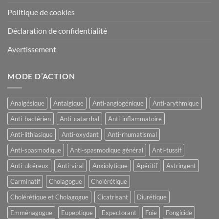
Politique de cookies
Déclaration de confidentialité
Avertissement
MODE D’ACTION
Analgésique
Antalgique
Anti-angiogénique
Anti-arythmique
Anti-bactérien
Anti-catarrhal
Anti-inflammatoire
Anti-lithiasique
Anti-oxydant
Anti-rhumatismal
Anti-spasmodique
Anti-spasmodique général
Anti-tussif
Anti-ulcéreux
Anti-viral
Anxiolytique
Apéritif
Astringent
Carminatif
Cholagogue
Cholérétique
Cholérétique et Cholagogue
Cicatrisant
Diurétique
Emménagogue
Eupeptique
Expectorant
Foie
Fongicide