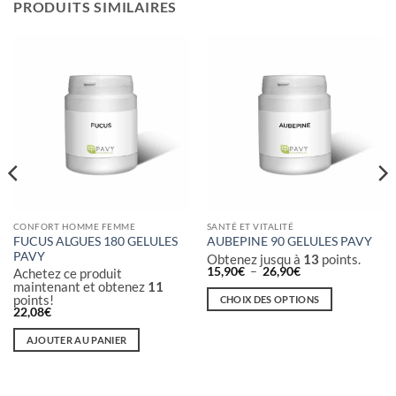
PRODUITS SIMILAIRES
CONFORT HOMME FEMME
SANTÉ ET VITALITÉ
FUCUS ALGUES 180 GELULES
AUBEPINE 90 GELULES PAVY
PAVY
Obtenez jusqu à
13
points.
Plage
15,90
€
–
26,90
€
Achetez ce produit
de
maintenant et obtenez
11
prix :
points!
CHOIX DES OPTIONS
15,90€
22,08
€
à
Ce
26,90€
produit
AJOUTER AU PANIER
a
plusieurs
variations.