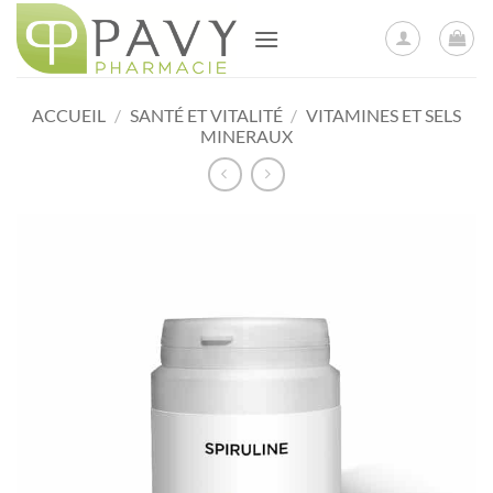
Passer
au
contenu
ACCUEIL
/
SANTÉ ET VITALITÉ
/
VITAMINES ET SELS
MINERAUX