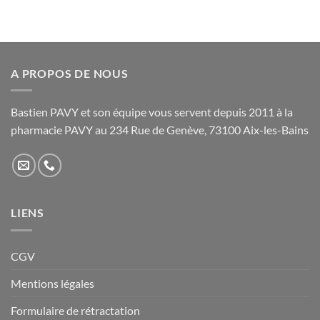
Les
options
peuvent
être
A PROPOS DE NOUS
choisies
sur
la
Bastien PAVY et son équipe vous servent depuis 2011 à la
page
pharmacie PAVY au 234 Rue de Genève, 73100 Aix-les-Bains
du
produit
LIENS
CGV
Mentions légales
Formulaire de rétractation