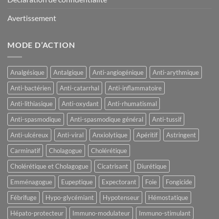
Avertissement
MODE D’ACTION
Analgésique
Antalgique
Anti-angiogénique
Anti-arythmique
Anti-bactérien
Anti-catarrhal
Anti-inflammatoire
Anti-lithiasique
Anti-oxydant
Anti-rhumatismal
Anti-spasmodique
Anti-spasmodique général
Anti-tussif
Anti-ulcéreux
Anti-viral
Anxiolytique
Apéritif
Astringent
Carminatif
Cholagogue
Cholérétique
Cholérétique et Cholagogue
Cicatrisant
Diurétique
Emménagogue
Eupeptique
Expectorant
Foie
Fongicide
Fébrifuge
Hypo-glycémiant
Hypotenseur
Hémostatique
Hépato-protecteur
Immuno-modulateur
Immuno-stimulant