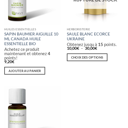
HUILES ESSENTIELLES
HERBORISTERIE
SAPIN BAUMIER AIGUILLE 10
SAULE BLANC ECORCE
ML CANADA HUILE
UKRAINE
ESSENTIELLE BIO
Obtenez jusqu à
15
points.
Plage
10,00
€
–
30,00
€
Achetez ce produit
de
maintenant et obtenez
4
prix :
points!
CHOIX DES OPTIONS
10,00€
9,20
€
à
Ce
30,00€
produit
AJOUTER AU PANIER
a
plusieurs
variations.
Les
options
peuvent
être
choisies
sur