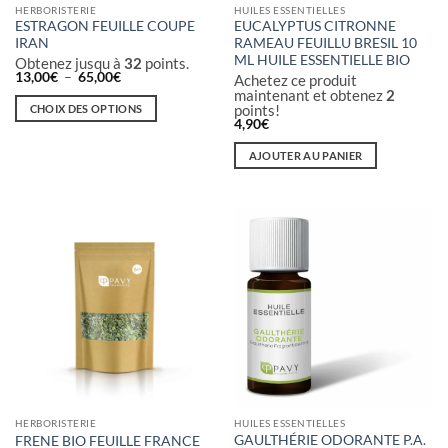
HERBORISTERIE
HUILES ESSENTIELLES
ESTRAGON FEUILLE COUPE
EUCALYPTUS CITRONNE
IRAN
RAMEAU FEUILLU BRESIL 10
ML HUILE ESSENTIELLE BIO
Obtenez jusqu à
32
points.
Plage
13,00
€
–
65,00
€
Achetez ce produit
de
maintenant et obtenez
2
prix :
points!
CHOIX DES OPTIONS
13,00€
4,90
€
à
Ce
65,00€
produit
AJOUTER AU PANIER
a
plusieurs
variations.
Les
options
peuvent
être
choisies
sur
la
page
du
produit
HERBORISTERIE
HUILES ESSENTIELLES
GAULTHÉRIE ODORANTE P.A.
FRENE BIO FEUILLE FRANCE