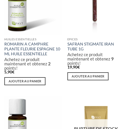
options
options
peuvent
peuvent
être
être
choisies
choisies
sur
sur
la
la
HUILES ESSENTIELLES
EPICES
page
page
ROMARIN A CAMPHRE
SAFRAN STIGMATE IRAN
du
du
PLANTE FLEURIE ESPAGNE 10
TUBE 1G
produit
produit
ML HUILE ESSENTIELLE
Achetez ce produit
maintenant et obtenez
9
Achetez ce produit
points!
maintenant et obtenez
2
19,90
€
points!
5,90
€
AJOUTER AU PANIER
AJOUTER AU PANIER
RUPTURE DE STOCK