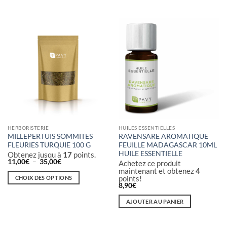
HERBORISTERIE
HUILES ESSENTIELLES
MILLEPERTUIS SOMMITES
RAVENSARE AROMATIQUE
FLEURIES TURQUIE 100 G
FEUILLE MADAGASCAR 10ML
HUILE ESSENTIELLE
Obtenez jusqu à
17
points.
Plage
11,00
€
–
35,00
€
Achetez ce produit
de
maintenant et obtenez
4
prix :
points!
CHOIX DES OPTIONS
11,00€
8,90
€
à
Ce
35,00€
produit
AJOUTER AU PANIER
a
plusieurs