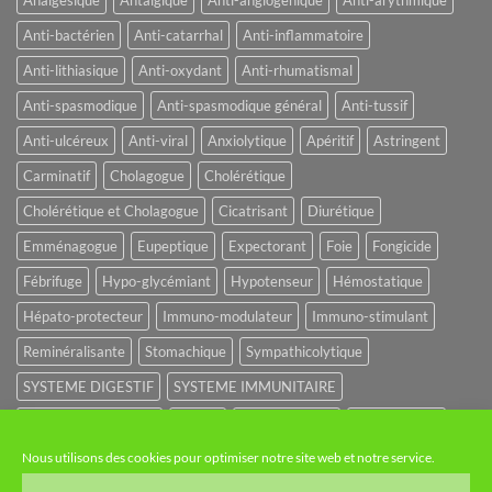
Analgésique
Antalgique
Anti-angiogénique
Anti-arythmique
Anti-bactérien
Anti-catarrhal
Anti-inflammatoire
Anti-lithiasique
Anti-oxydant
Anti-rhumatismal
Anti-spasmodique
Anti-spasmodique général
Anti-tussif
Anti-ulcéreux
Anti-viral
Anxiolytique
Apéritif
Astringent
Carminatif
Cholagogue
Cholérétique
Cholérétique et Cholagogue
Cicatrisant
Diurétique
Emménagogue
Eupeptique
Expectorant
Foie
Fongicide
Fébrifuge
Hypo-glycémiant
Hypotenseur
Hémostatique
Hépato-protecteur
Immuno-modulateur
Immuno-stimulant
Reminéralisante
Stomachique
Sympathicolytique
SYSTEME DIGESTIF
SYSTEME IMMUNITAIRE
SYSTEME URINAIRE
Sédatif
Sédatif du SNC
Tonique amer
Nous utilisons des cookies pour optimiser notre site web et notre service.