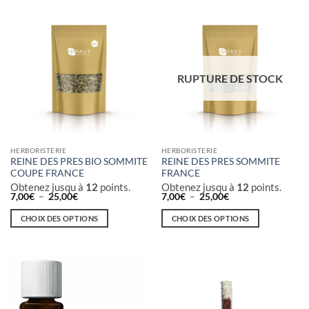
variations.
Les
options
peuvent
être
RUPTURE DE STOCK
choisies
sur
la
page
du
produit
HERBORISTERIE
HERBORISTERIE
REINE DES PRES BIO SOMMITE
REINE DES PRES SOMMITE
COUPE FRANCE
FRANCE
Obtenez jusqu à
12
points.
Obtenez jusqu à
12
points.
Plage
Plage
7,00
€
–
25,00
€
7,00
€
–
25,00
€
de
de
prix :
prix :
CHOIX DES OPTIONS
CHOIX DES OPTIONS
7,00€
7,00€
à
à
Ce
Ce
25,00€
25,00€
produit
produit
a
a
plusieurs
plusieurs
variations.
variations.
Les
Les