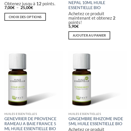
NEPAL 10ML HUILE
Obtenez jusqu à
12
points.
Plage
7,00
€
–
25,00
€
ESSENTIELLE BIO
de
Achetez ce produit
prix :
CHOIX DES OPTIONS
maintenant et obtenez
2
7,00€
points!
à
Ce
5,90
€
25,00€
produit
a
AJOUTER AU PANIER
plusieurs
variations.
Les
options
peuvent
être
choisies
sur
la
page
du
produit
HUILES ESSENTIELLES
HUILES ESSENTIELLES
GENEVRIER DE PROVENCE
GINGEMBRE RHIZOME INDE
RAMEAU A BAIE FRANCE 5
5ML HUILE ESSENTIELLE BIO
ML HUILE ESSENTIELLE BIO
Achetez ce produit