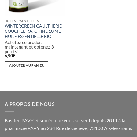
la
page
du
produit
HUILES ESSENTIELLES
WINTERGREEN GAULTHERIE
COUCHEE P.A. CHINE 10 ML
HUILE ESSENTIELLE BIO
Achetez ce produit
maintenant et obtenez
3
points!
6,90
€
AJOUTER AU PANIER
A PROPOS DE NOUS
Bastien PAVY et son équipe vous servent depuis 2011 à la
pharmacie PAVY au 234 Rue de Genève, 73100 Aix-les-Bains