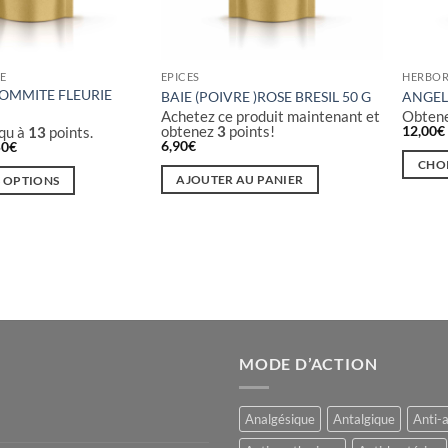
IE
EPICES
HERBOR
OMMITE FLEURIE
BAIE (POIVRE )ROSE BRESIL 50 G
ANGEL
Achetez ce produit maintenant et
Obtene
obtenez
3
points!
12,00
€
qu à
13
points.
6,90
€
Plage
50
€
de
CHOI
prix :
AJOUTER AU PANIER
S OPTIONS
7,50€
Ce
à
produi
27,50€
a
plusieu
variati
Les
option
peuven
MODE D’ACTION
être
choisie
sur
Analgésique
Antalgique
Anti-
la