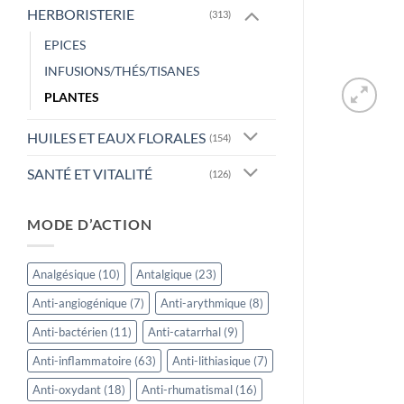
HERBORISTERIE
(313)
EPICES
INFUSIONS/THÉS/TISANES
PLANTES
HUILES ET EAUX FLORALES
(154)
SANTÉ ET VITALITÉ
(126)
MODE D’ACTION
Analgésique
(10)
Antalgique
(23)
Anti-angiogénique
(7)
Anti-arythmique
(8)
Anti-bactérien
(11)
Anti-catarrhal
(9)
Anti-inflammatoire
(63)
Anti-lithiasique
(7)
Anti-oxydant
(18)
Anti-rhumatismal
(16)