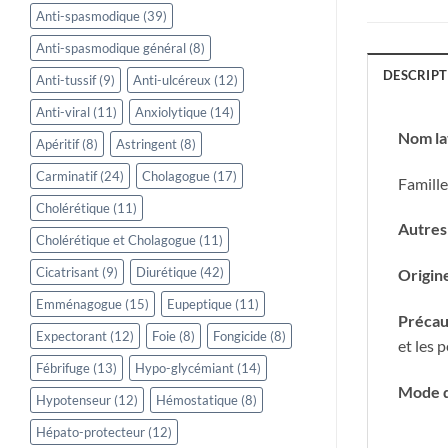
Anti-spasmodique
(39)
Anti-spasmodique général
(8)
DESCRIPT
Anti-tussif
(9)
Anti-ulcéreux
(12)
Anti-viral
(11)
Anxiolytique
(14)
Nom la
Apéritif
(8)
Astringent
(8)
Carminatif
(24)
Cholagogue
(17)
Famille
Cholérétique
(11)
Autres
Cholérétique et Cholagogue
(11)
Cicatrisant
(9)
Diurétique
(42)
Origin
Emménagogue
(15)
Eupeptique
(11)
Précaut
Expectorant
(12)
Foie
(8)
Fongicide
(8)
et les 
Fébrifuge
(13)
Hypo-glycémiant
(14)
Mode d
Hypotenseur
(12)
Hémostatique
(8)
Hépato-protecteur
(12)