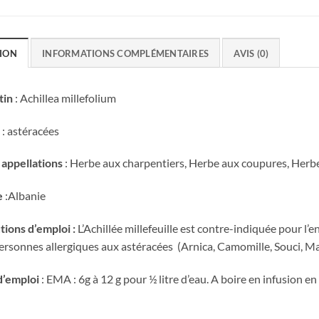
ION
INFORMATIONS COMPLÉMENTAIRES
AVIS (0)
tin
: Achillea millefolium
 : astéracées
 appellations
: Herbe aux charpentiers, Herbe aux coupures, Herbe 
e
:Albanie
ions d’emploi :
L’Achillée millefeuille est contre-indiquée pour l’
personnes allergiques aux astéracées (Arnica, Camomille, Souci, Mat
’emploi
: EMA : 6g à 12 g pour ½ litre d’eau. A boire en infusion en 