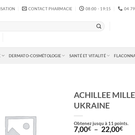
ISATION
CONTACT PHARMACIE
08:00 - 19:15
04 79
E
DERMATO-COSMÉTOLOGIE
SANTÉ ET VITALITÉ
FLACONN
ACHILLEE MILLE
UKRAINE
Obtenez jusqu à
11
points.
Pla
7,00
–
22,00
€
€