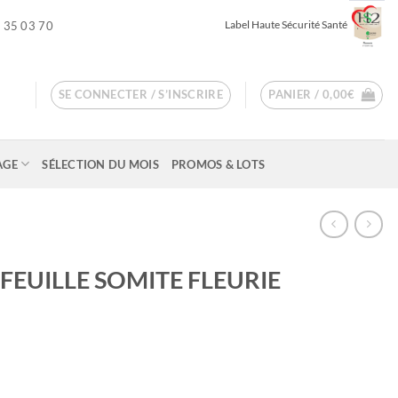
Label Haute Sécurité Santé
 35 03 70
SE CONNECTER / S’INSCRIRE
PANIER /
0,00
€
AGE
SÉLECTION DU MOIS
PROMOS & LOTS
FEUILLE SOMITE FLEURIE
ge