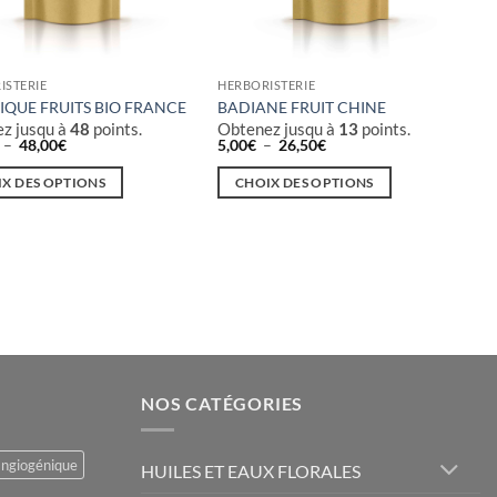
ISTERIE
HERBORISTERIE
IQUE FRUITS BIO FRANCE
BADIANE FRUIT CHINE
z jusqu à
48
points.
Obtenez jusqu à
13
points.
Plage
Plage
–
48,00
€
5,00
€
–
26,50
€
de
de
prix :
prix :
X DES OPTIONS
CHOIX DES OPTIONS
12,00€
5,00€
à
à
Ce
48,00€
26,50€
t
produit
a
rs
plusieurs
ons.
variations.
Les
s
options
t
peuvent
NOS CATÉGORIES
être
s
choisies
sur
angiogénique
HUILES ET EAUX FLORALES
la