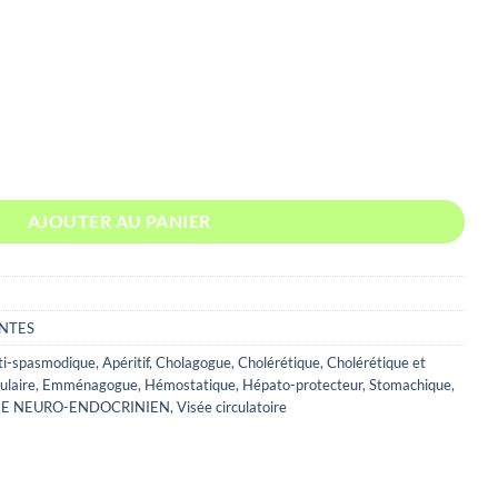
 :
0€
00€
UILLE SOMITE FLEURIE UKRAINE
AJOUTER AU PANIER
NTES
ti-spasmodique
,
Apéritif
,
Cholagogue
,
Cholérétique
,
Cholérétique et
ulaire
,
Emménagogue
,
Hémostatique
,
Hépato-protecteur
,
Stomachique
,
E NEURO-ENDOCRINIEN
,
Visée circulatoire