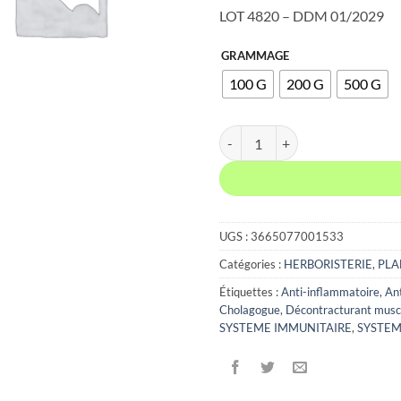
de
LOT 4820 – DDM 01/2029
prix
7,0
GRAMMAGE
à
100 G
200 G
500 G
22,
quantité de ACHILLEE MILLEFE
UGS :
3665077001533
Catégories :
HERBORISTERIE
,
PLA
Étiquettes :
Anti-inflammatoire
,
An
Cholagogue
,
Décontracturant musc
SYSTEME IMMUNITAIRE
,
SYSTEM