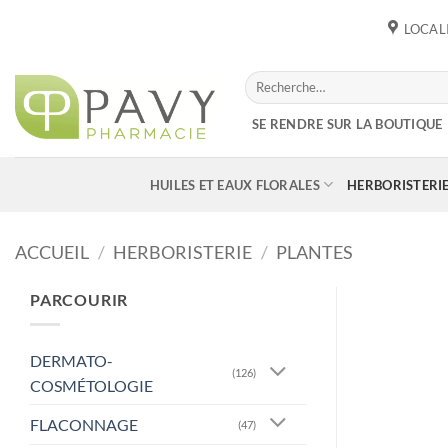
Passer
LOCAL
au
contenu
Recherche
pour :
SE RENDRE SUR LA BOUTIQUE
HUILES ET EAUX FLORALES
HERBORISTERI
ACCUEIL
/
HERBORISTERIE
/
PLANTES
PARCOURIR
DERMATO-
(126)
COSMÉTOLOGIE
FLACONNAGE
(47)