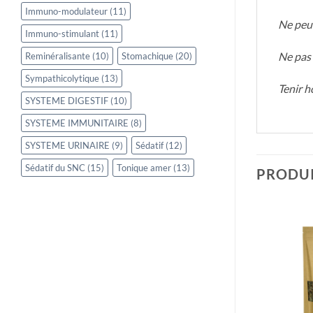
Immuno-modulateur
(11)
Ne peut
Immuno-stimulant
(11)
Ne pas 
Reminéralisante
(10)
Stomachique
(20)
Sympathicolytique
(13)
Tenir h
SYSTEME DIGESTIF
(10)
SYSTEME IMMUNITAIRE
(8)
SYSTEME URINAIRE
(9)
Sédatif
(12)
Sédatif du SNC
(15)
Tonique amer
(13)
PRODUI
DE STOCK