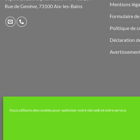
la
Mentions léga
page
Rue de Genève, 73100 Aix-les-Bains
page
du
Formulaire de
du
produit
produit
Politique de c
Déclaration de
Avertissemen
Nous utilisons des cookies pour optimiser notre site web et notre service.