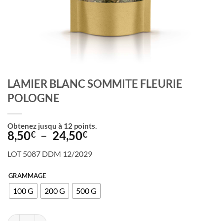
LAMIER BLANC SOMMITE FLEURIE
POLOGNE
Obtenez jusqu à
12
points.
Plage
8,50
–
24,50
€
€
de
LOT 5087 DDM 12/2029
prix :
8,50€
GRAMMAGE
à
100 G
200 G
500 G
24,50€
quantité de LAMIER BLANC SOMMITE FLEURIE POLOGNE