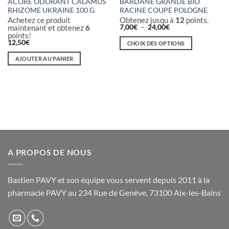
ACORE ODORANT CALAMUS
BARDANE GRANDE BIO
RHIZOME UKRAINE 100 G
RACINE COUPE POLOGNE
Achetez ce produit
Obtenez jusqu à
12
points.
Plage
maintenant et obtenez
6
7,00
€
–
24,00
€
de
points!
prix :
12,50
€
CHOIX DES OPTIONS
7,00€
à
Ce
AJOUTER AU PANIER
24,00€
produit
a
plusieurs
variations.
Les
options
peuvent
être
A PROPOS DE NOUS
choisies
sur
la
Bastien PAVY et son équipe vous servent depuis 2011 à la
page
pharmacie PAVY au 234 Rue de Genève, 73100 Aix-les-Bains
du
produit