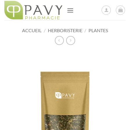
Passer
au
contenu
ACCUEIL
/
HERBORISTERIE
/
PLANTES