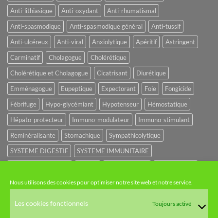
Anti-lithiasique
Anti-oxydant
Anti-rhumatismal
Anti-spasmodique
Anti-spasmodique général
Anti-tussif
Anti-ulcéreux
Anti-viral
Anxiolytique
Apéritif
Astringent
Carminatif
Cholagogue
Cholérétique
Cholérétique et Cholagogue
Cicatrisant
Diurétique
Emménagogue
Eupeptique
Expectorant
Foie
Fongicide
Fébrifuge
Hypo-glycémiant
Hypotenseur
Hémostatique
Hépato-protecteur
Immuno-modulateur
Immuno-stimulant
Reminéralisante
Stomachique
Sympathicolytique
SYSTEME DIGESTIF
SYSTEME IMMUNITAIRE
SYSTEME URINAIRE
Sédatif
Sédatif du SNC
Tonique amer
Nous utilisons des cookies pour optimiser notre site web et notre service.
NOS CATÉGORIES
Les cookies fonctionnels
Toujours activé