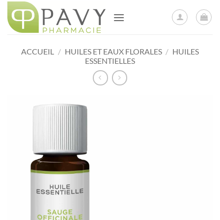
Passer
au
contenu
ACCUEIL
/
HUILES ET EAUX FLORALES
/
HUILES
ESSENTIELLES