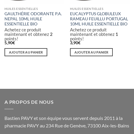
HUILES ESSENTIELLES
HUILES ESSENTIELLES
GAULTHÉRIE ODORANTE P.A.
EUCALYPTUS GLOBULEUX
NEPAL 10ML HUILE
RAMEAU FEUILLU PORTUGAL
ESSENTIELLE BIO
10ML HUILE ESSENTIELLE BIO
Achetez ce produit
Achetez ce produit
maintenant et obtenez
2
maintenant et obtenez
1
points!
points!
5,90
€
3,90
€
AJOUTER AU PANIER
AJOUTER AU PANIER
A PROPOS DE NOUS
Bastien PAVY et son équipe vous servent depuis 2011 à la
pharmacie PAVY au 234 Rue de Genève, 73100 Aix-les-Bains