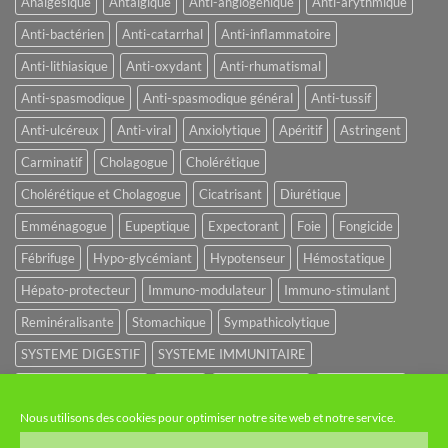
Analgésique
Antalgique
Anti-angiogénique
Anti-arythmique
Anti-bactérien
Anti-catarrhal
Anti-inflammatoire
Anti-lithiasique
Anti-oxydant
Anti-rhumatismal
Anti-spasmodique
Anti-spasmodique général
Anti-tussif
Anti-ulcéreux
Anti-viral
Anxiolytique
Apéritif
Astringent
Carminatif
Cholagogue
Cholérétique
Cholérétique et Cholagogue
Cicatrisant
Diurétique
Emménagogue
Eupeptique
Expectorant
Foie
Fongicide
Fébrifuge
Hypo-glycémiant
Hypotenseur
Hémostatique
Hépato-protecteur
Immuno-modulateur
Immuno-stimulant
Reminéralisante
Stomachique
Sympathicolytique
SYSTEME DIGESTIF
SYSTEME IMMUNITAIRE
SYSTEME URINAIRE
Sédatif
Sédatif du SNC
Tonique amer
Nous utilisons des cookies pour optimiser notre site web et notre service.