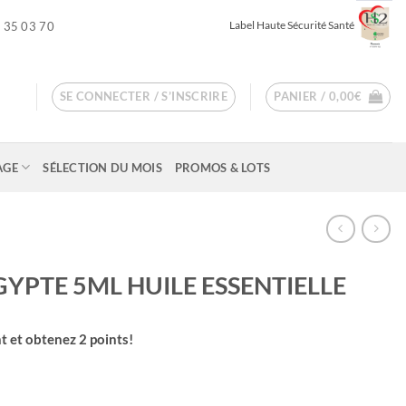
Label Haute Sécurité Santé
 35 03 70
SE CONNECTER / S’INSCRIRE
PANIER /
0,00
€
AGE
SÉLECTION DU MOIS
PROMOS & LOTS
GYPTE 5ML HUILE ESSENTIELLE
t et obtenez
2
points!