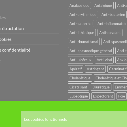
Analgésique
Antalgique
Anti-
Anti-arythmique
Anti-bactérien
les
Anti-catarrhal
Anti-inflammatoir
 rétractation
Anti-lithiasique
Anti-oxydant
ookies
Anti-rhumatismal
Anti-spasmod
 confidentialité
Anti-spasmodique général
Anti-t
Anti-ulcéreux
Anti-viral
Anxio
t
Apéritif
Astringent
Carminatif
Cholérétique
Cholérétique et Ch
Cicatrisant
Diurétique
Emmén
Eupeptique
Expectorant
Foie
Fébrifuge
Hypo-glycémiant
Hy
Hémostatique
Hépato-protecteu
Les cookies fonctionnels
Immuno-modulateur
Immuno-sti