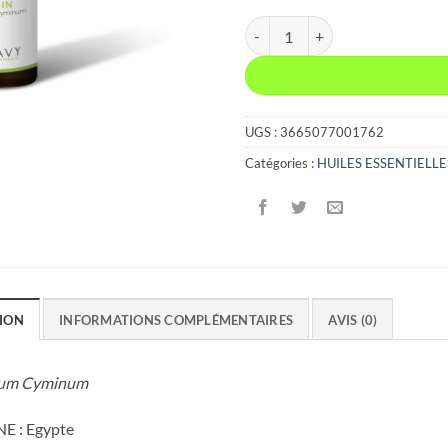
quantité de CUMIN FRUIT EGYP
UGS :
3665077001762
Catégories :
HUILES ESSENTIELLE
ION
INFORMATIONS COMPLÉMENTAIRES
AVIS (0)
um Cyminum
E : Egypte