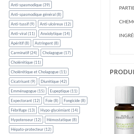
Anti-spasmodique
(39)
PARTIE 
Anti-spasmodique général
(8)
CHEMOT
Anti-tussif
(9)
Anti-ulcéreux
(12)
Anti-viral
(11)
Anxiolytique
(14)
INGRÉD
Apéritif
(8)
Astringent
(8)
Carminatif
(24)
Cholagogue
(17)
Cholérétique
(11)
PRODUI
Cholérétique et Cholagogue
(11)
Cicatrisant
(9)
Diurétique
(42)
Emménagogue
(15)
Eupeptique
(11)
Expectorant
(12)
Foie
(8)
Fongicide
(8)
Fébrifuge
(13)
Hypo-glycémiant
(14)
Hypotenseur
(12)
Hémostatique
(8)
Hépato-protecteur
(12)