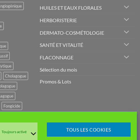
angiogénique
HUILES ET EAUX FLORALES
HERBORISTERIE
e
DERMATO-COSMÉTOLOGIE
SANTÉ ET VITALITÉ
ique
ussif
FLACONNAGE
lytique
Sélection du mois
Cholagogue
Promos & Lots
olagogue
agogue
Fongicide
potenseur
r
TOUS LES COOKIES
Toujours activé
mulant