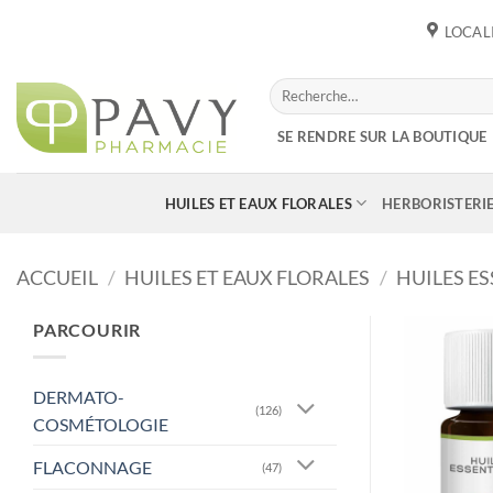
Passer
LOCAL
au
contenu
Recherche
pour :
SE RENDRE SUR LA BOUTIQUE
HUILES ET EAUX FLORALES
HERBORISTERI
ACCUEIL
/
HUILES ET EAUX FLORALES
/
HUILES ES
PARCOURIR
DERMATO-
(126)
COSMÉTOLOGIE
FLACONNAGE
(47)