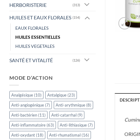
HERBORISTERIE
(313)
HUILES ET EAUX FLORALES
(154)
EAUX FLORALES
HUILES ESSENTIELLES
HUILES VEGETALES
SANTÉ ET VITALITÉ
(126)
MODE D’ACTION
Analgésique
(10)
Antalgique
(23)
DESCRIPT
Anti-angiogénique
(7)
Anti-arythmique
(8)
Anti-bactérien
(11)
Anti-catarrhal
(9)
Cumin
Anti-inflammatoire
(63)
Anti-lithiasique
(7)
ORIGIN
Anti-oxydant
(18)
Anti-rhumatismal
(16)