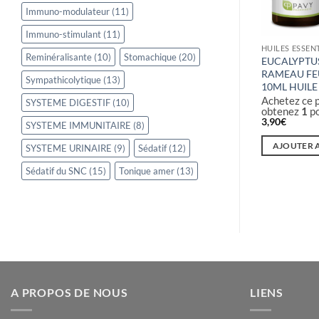
Immuno-modulateur
(11)
Immuno-stimulant
(11)
S
HUILES ESSENTIELLES
HUILES ESSEN
Reminéralisante
(10)
Stomachique
(20)
N « DOUX »
EUCALYPTUS CITRONNE
EUCALYPTU
 10ML HUILE
RAMEAU FEUILLU BRESIL 10 ML
RAMEAU FE
Sympathicolytique
(13)
HUILE ESSENTIELLE BIO
10ML HUILE
t maintenant et
Achetez ce produit maintenant et
Achetez ce 
SYSTEME DIGESTIF
(10)
obtenez
2
points!
obtenez
1
po
4,90
€
3,90
€
SYSTEME IMMUNITAIRE
(8)
NIER
AJOUTER AU PANIER
AJOUTER 
SYSTEME URINAIRE
(9)
Sédatif
(12)
Sédatif du SNC
(15)
Tonique amer
(13)
A PROPOS DE NOUS
LIENS