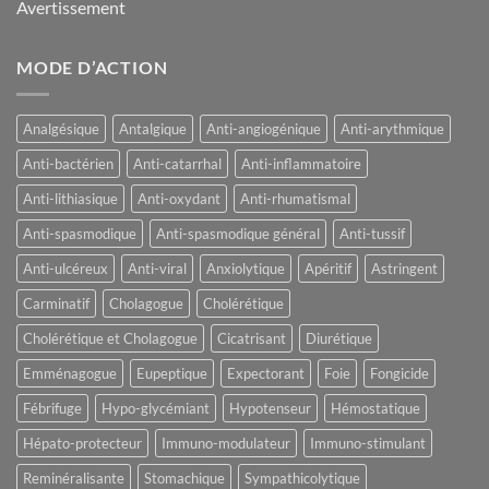
Avertissement
MODE D’ACTION
Analgésique
Antalgique
Anti-angiogénique
Anti-arythmique
Anti-bactérien
Anti-catarrhal
Anti-inflammatoire
Anti-lithiasique
Anti-oxydant
Anti-rhumatismal
Anti-spasmodique
Anti-spasmodique général
Anti-tussif
Anti-ulcéreux
Anti-viral
Anxiolytique
Apéritif
Astringent
Carminatif
Cholagogue
Cholérétique
Cholérétique et Cholagogue
Cicatrisant
Diurétique
Emménagogue
Eupeptique
Expectorant
Foie
Fongicide
Fébrifuge
Hypo-glycémiant
Hypotenseur
Hémostatique
Hépato-protecteur
Immuno-modulateur
Immuno-stimulant
Reminéralisante
Stomachique
Sympathicolytique