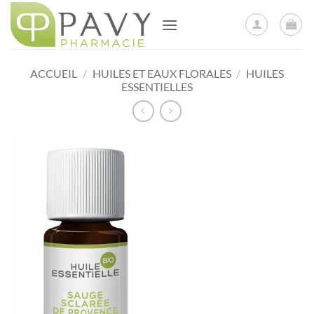
Passer
au
contenu
ACCUEIL
/
HUILES ET EAUX FLORALES
/
HUILES
ESSENTIELLES