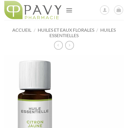
Passer
au
contenu
ACCUEIL
/
HUILES ET EAUX FLORALES
/
HUILES
ESSENTIELLES