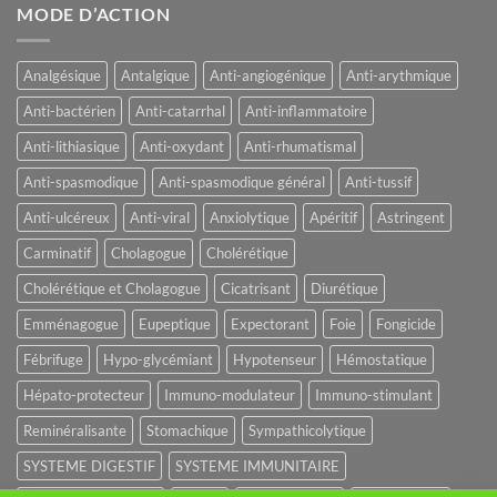
MODE D’ACTION
Analgésique
Antalgique
Anti-angiogénique
Anti-arythmique
Anti-bactérien
Anti-catarrhal
Anti-inflammatoire
Anti-lithiasique
Anti-oxydant
Anti-rhumatismal
Anti-spasmodique
Anti-spasmodique général
Anti-tussif
Anti-ulcéreux
Anti-viral
Anxiolytique
Apéritif
Astringent
Carminatif
Cholagogue
Cholérétique
Cholérétique et Cholagogue
Cicatrisant
Diurétique
Emménagogue
Eupeptique
Expectorant
Foie
Fongicide
Fébrifuge
Hypo-glycémiant
Hypotenseur
Hémostatique
Hépato-protecteur
Immuno-modulateur
Immuno-stimulant
Reminéralisante
Stomachique
Sympathicolytique
SYSTEME DIGESTIF
SYSTEME IMMUNITAIRE