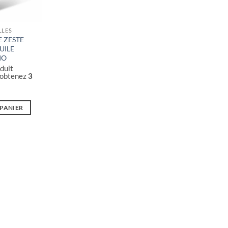
LLES
 ZESTE
HUILE
IO
duit
 obtenez
3
 PANIER