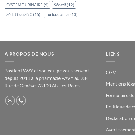
SYSTEME URINAIRE
(9)
Sédatif
(12)
Sédatif du SNC
(15)
Tonique amer
(13)
A PROPOS DE NOUS
LIENS
Bastien PAVY et son équipe vous servent
CGV
depuis 2011 à la pharmacie PAVY au 234
Mentions léga
Rue de Genève, 73100 Aix-les-Bains
Formulaire de
Politique de c
Déclaration de
Avertissemen