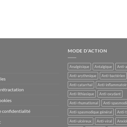
MODE D’ACTION
Analgésique
Antalgique
Anti-
Anti-arythmique
Anti-bactérien
les
Anti-catarrhal
Anti-inflammatoir
 rétractation
Anti-lithiasique
Anti-oxydant
ookies
Anti-rhumatismal
Anti-spasmod
 confidentialité
Anti-spasmodique général
Anti-t
Anti-ulcéreux
Anti-viral
Anxio
t