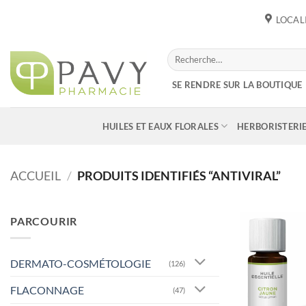
Passer
LOCAL
au
contenu
Recherche
pour :
SE RENDRE SUR LA BOUTIQUE
HUILES ET EAUX FLORALES
HERBORISTERI
ACCUEIL
/
PRODUITS IDENTIFIÉS “ANTIVIRAL”
PARCOURIR
DERMATO-COSMÉTOLOGIE
(126)
FLACONNAGE
(47)