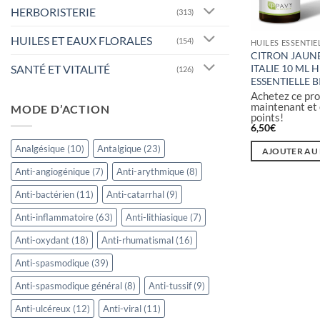
HERBORISTERIE
(313)
HUILES ET EAUX FLORALES
(154)
HUILES ESSENTIE
CITRON JAUNE
SANTÉ ET VITALITÉ
ITALIE 10 ML 
(126)
ESSENTIELLE B
Achetez ce pro
maintenant et
MODE D’ACTION
points!
6,50
€
Analgésique
(10)
Antalgique
(23)
AJOUTER AU
Anti-angiogénique
(7)
Anti-arythmique
(8)
Anti-bactérien
(11)
Anti-catarrhal
(9)
Anti-inflammatoire
(63)
Anti-lithiasique
(7)
Anti-oxydant
(18)
Anti-rhumatismal
(16)
Anti-spasmodique
(39)
Anti-spasmodique général
(8)
Anti-tussif
(9)
Anti-ulcéreux
(12)
Anti-viral
(11)