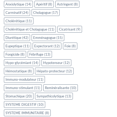
Anxiolytique
(14)
Apéritif
(8)
Astringent
(8)
Carminatif
(24)
Cholagogue
(17)
Cholérétique
(11)
Cholérétique et Cholagogue
(11)
Cicatrisant
(9)
Diurétique
(42)
Emménagogue
(15)
Eupeptique
(11)
Expectorant
(12)
Foie
(8)
Fongicide
(8)
Fébrifuge
(13)
Hypo-glycémiant
(14)
Hypotenseur
(12)
Hémostatique
(8)
Hépato-protecteur
(12)
Immuno-modulateur
(11)
Immuno-stimulant
(11)
Reminéralisante
(10)
Stomachique
(20)
Sympathicolytique
(13)
SYSTEME DIGESTIF
(10)
SYSTEME IMMUNITAIRE
(8)