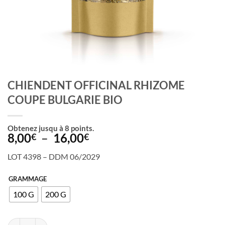
CHIENDENT OFFICINAL RHIZOME
COUPE BULGARIE BIO
Obtenez jusqu à
8
points.
Plage
8,00
–
16,00
€
€
de
LOT 4398 – DDM 06/2029
prix :
8,00€
GRAMMAGE
à
100 G
200 G
16,00€
quantité de CHIENDENT OFFICINAL RHIZOME COUPE BULGARIE B