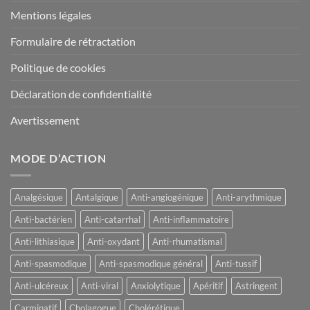
Mentions légales
Formulaire de rétractation
Politique de cookies
Déclaration de confidentialité
Avertissement
MODE D’ACTION
Analgésique
Antalgique
Anti-angiogénique
Anti-arythmique
Anti-bactérien
Anti-catarrhal
Anti-inflammatoire
Anti-lithiasique
Anti-oxydant
Anti-rhumatismal
Anti-spasmodique
Anti-spasmodique général
Anti-tussif
Anti-ulcéreux
Anti-viral
Anxiolytique
Apéritif
Astringent
Carminatif
Cholagogue
Cholérétique