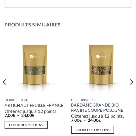
PRODUITS SIMILAIRES
HERBORISTERIE
HERBORISTERIE
BARDANE GRANDE BIO
ARTICHAUT FEUILLE FRANCE
RACINE COUPE POLOGNE
Obtenez jusqu à
12
points.
Plage
7,00
€
–
24,00
€
Obtenez jusqu à
12
points.
de
Plage
7,00
€
–
24,00
€
prix :
de
CHOIX DES OPTIONS
7,00€
prix :
CHOIX DES OPTIONS
à
Ce
7,00€
24,00€
à