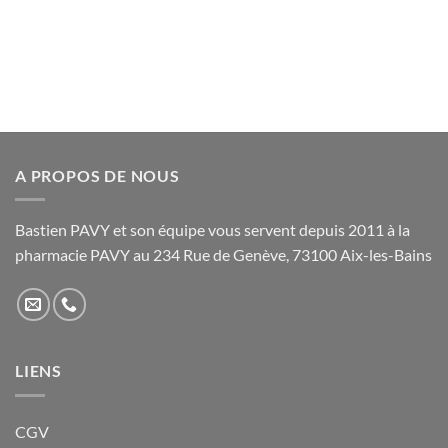
Ce
produit
24,00€
produit
a
a
plusieurs
plusieurs
variations.
variations.
Les
Les
options
options
peuvent
peuvent
être
être
A PROPOS DE NOUS
choisies
choisies
sur
sur
la
Bastien PAVY et son équipe vous servent depuis 2011 à la
la
page
pharmacie PAVY au 234 Rue de Genève, 73100 Aix-les-Bains
page
du
du
produit
produit
LIENS
CGV