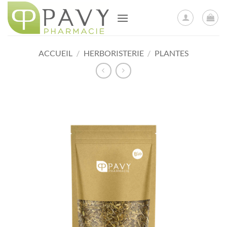
Passer
au
contenu
ACCUEIL
/
HERBORISTERIE
/
PLANTES