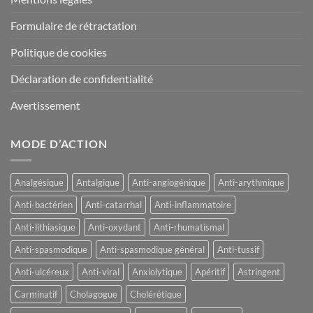
Formulaire de rétractation
Politique de cookies
Déclaration de confidentialité
Avertissement
MODE D’ACTION
Analgésique
Antalgique
Anti-angiogénique
Anti-arythmique
Anti-bactérien
Anti-catarrhal
Anti-inflammatoire
Anti-lithiasique
Anti-oxydant
Anti-rhumatismal
Anti-spasmodique
Anti-spasmodique général
Anti-tussif
Anti-ulcéreux
Anti-viral
Anxiolytique
Apéritif
Astringent
Carminatif
Cholagogue
Cholérétique