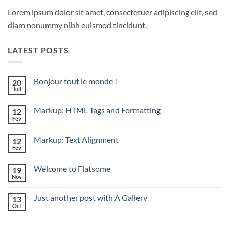
Lorem ipsum dolor sit amet, consectetuer adipiscing elit, sed
diam nonummy nibh euismod tincidunt.
LATEST POSTS
Bonjour tout le monde !
20
Juil
Aucun
commentaire
sur
Markup: HTML Tags and Formatting
12
Bonjour
tout
Fév
Aucun
le
commentaire
monde !
sur
Markup: Text Alignment
12
Markup:
HTML
Fév
Aucun
Tags
commentaire
and
sur
Formatting
Welcome to Flatsome
19
Markup:
Text
Nov
Aucun
Alignment
commentaire
sur
Just another post with A Gallery
13
Welcome
to
Oct
Aucun
Flatsome
commentaire
sur
Just