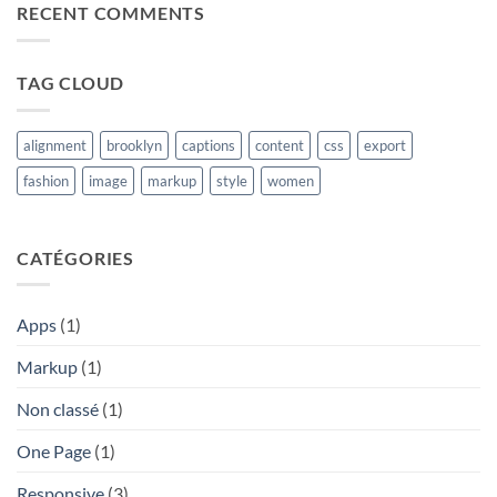
RECENT COMMENTS
another
post
with
A
Gallery
TAG CLOUD
alignment
brooklyn
captions
content
css
export
fashion
image
markup
style
women
CATÉGORIES
Apps
(1)
Markup
(1)
Non classé
(1)
One Page
(1)
Responsive
(3)