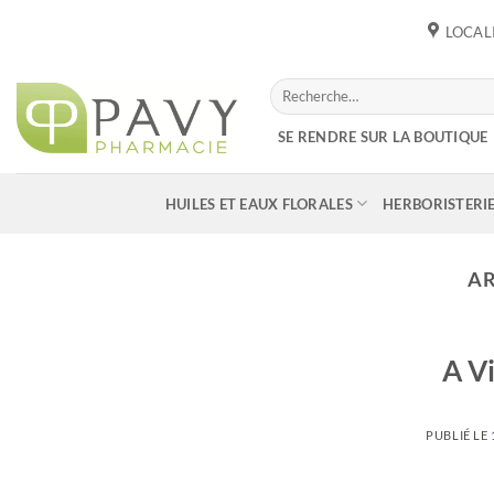
Passer
LOCAL
au
contenu
Recherche
pour :
SE RENDRE SUR LA BOUTIQUE
HUILES ET EAUX FLORALES
HERBORISTERI
AR
A V
PUBLIÉ LE