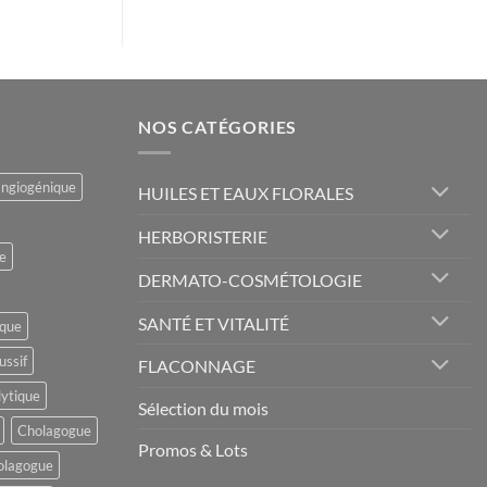
NOS CATÉGORIES
angiogénique
HUILES ET EAUX FLORALES
HERBORISTERIE
e
DERMATO-COSMÉTOLOGIE
SANTÉ ET VITALITÉ
ique
ussif
FLACONNAGE
lytique
Sélection du mois
Cholagogue
Promos & Lots
olagogue