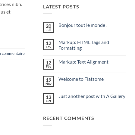
trices nibh.
LATEST POSTS
lus et
Bonjour tout le monde !
20
Juil
Aucun
commentaire
sur
Markup: HTML Tags and
12
Bonjour
tout
Fév
Formatting
le
un commentaire
Aucun
monde !
commentaire
Markup: Text Alignment
12
sur
Markup:
Fév
Aucun
HTML
commentaire
Tags
sur
and
Welcome to Flatsome
19
Markup:
Formatting
Text
Nov
Aucun
Alignment
commentaire
sur
Just another post with A Gallery
13
Welcome
to
Oct
Aucun
Flatsome
commentaire
sur
Just
RECENT COMMENTS
another
post
with
A
Gallery