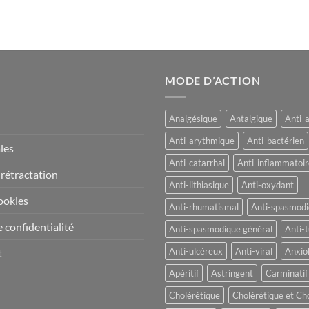
MODE D’ACTION
Analgésique
Antalgique
Anti-
Anti-arythmique
Anti-bactérien
les
Anti-catarrhal
Anti-inflammatoir
 rétractation
Anti-lithiasique
Anti-oxydant
ookies
Anti-rhumatismal
Anti-spasmod
 confidentialité
Anti-spasmodique général
Anti-t
Anti-ulcéreux
Anti-viral
Anxio
t
Apéritif
Astringent
Carminatif
Cholérétique
Cholérétique et Ch