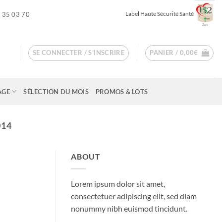
Label Haute Sécurité Santé
 35 03 70
SE CONNECTER / S’INSCRIRE
PANIER /
0,00
€
AGE
SÉLECTION DU MOIS
PROMOS & LOTS
014
ABOUT
Lorem ipsum dolor sit amet,
consectetuer adipiscing elit, sed diam
nonummy nibh euismod tincidunt.