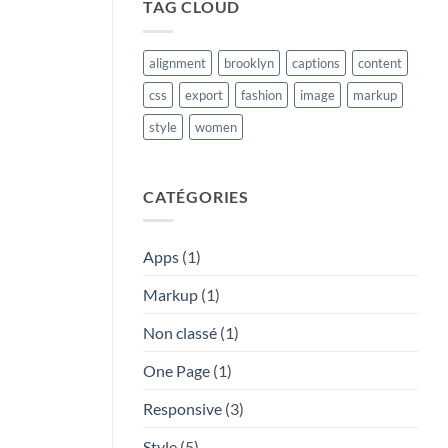
TAG CLOUD
alignment
brooklyn
captions
content
css
export
fashion
image
markup
style
women
CATÉGORIES
Apps
(1)
Markup
(1)
Non classé
(1)
One Page
(1)
Responsive
(3)
Style
(5)