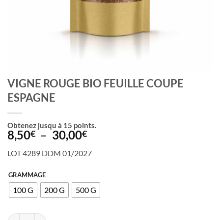
VIGNE ROUGE BIO FEUILLE COUPE
ESPAGNE
Obtenez jusqu à
15
points.
Plage
8,50
–
30,00
€
€
de
LOT 4289 DDM 01/2027
prix :
8,50€
GRAMMAGE
à
100 G
200 G
500 G
30,00€
quantité de VIGNE ROUGE BIO FEUILLE COUPE ESPAGNE