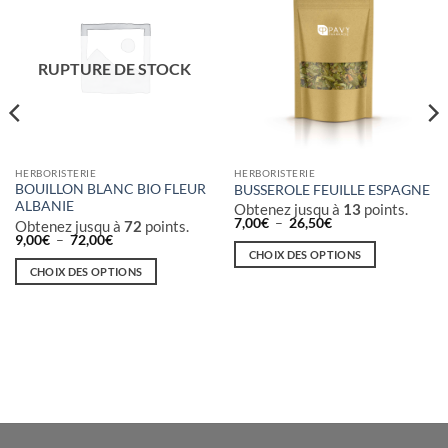
RUPTURE DE STOCK
HERBORISTERIE
HERBORISTERIE
BOUILLON BLANC BIO FLEUR
BUSSEROLE FEUILLE ESPAGNE
ALBANIE
Obtenez jusqu à
13
points.
Plage
7,00
€
–
26,50
€
Obtenez jusqu à
72
points.
de
Plage
9,00
€
–
72,00
€
prix :
de
CHOIX DES OPTIONS
7,00€
prix :
CHOIX DES OPTIONS
à
Ce
9,00€
26,50€
à
Ce
produit
72,00€
produit
a
a
plusieurs
plusieurs
variations.
variations.
Les
Les
options
options
peuvent
peuvent
être