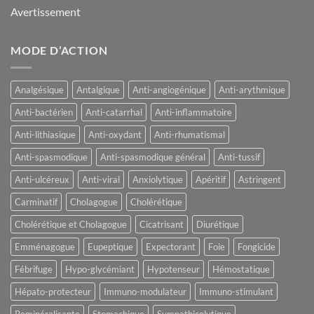
Avertissement
MODE D’ACTION
Analgésique
Antalgique
Anti-angiogénique
Anti-arythmique
Anti-bactérien
Anti-catarrhal
Anti-inflammatoire
Anti-lithiasique
Anti-oxydant
Anti-rhumatismal
Anti-spasmodique
Anti-spasmodique général
Anti-tussif
Anti-ulcéreux
Anti-viral
Anxiolytique
Apéritif
Astringent
Carminatif
Cholagogue
Cholérétique
Cholérétique et Cholagogue
Cicatrisant
Diurétique
Emménagogue
Eupeptique
Expectorant
Foie
Fongicide
Fébrifuge
Hypo-glycémiant
Hypotenseur
Hémostatique
Hépato-protecteur
Immuno-modulateur
Immuno-stimulant
Reminéralisante
Stomachique
Sympathicolytique