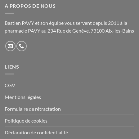
être
A PROPOS DE NOUS
choisies
choisies
sur
sur
la
Bastien PAVY et son équipe vous servent depuis 2011 à la
la
page
pharmacie PAVY au 234 Rue de Genève, 73100 Aix-les-Bains
page
du
du
produit
produit
LIENS
CGV
Mentions légales
Formulaire de rétractation
Politique de cookies
Déclaration de confidentialité