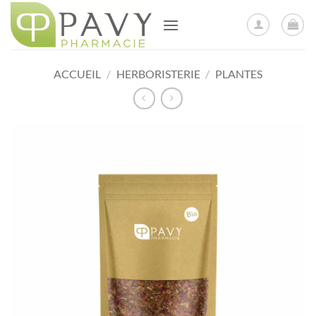
Passer
au
contenu
ACCUEIL
/
HERBORISTERIE
/
PLANTES