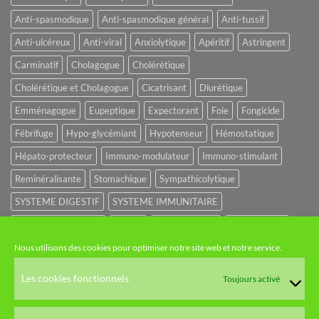
Anti-spasmodique
Anti-spasmodique général
Anti-tussif
Anti-ulcéreux
Anti-viral
Anxiolytique
Apéritif
Astringent
Carminatif
Cholagogue
Cholérétique
Cholérétique et Cholagogue
Cicatrisant
Diurétique
Emménagogue
Eupeptique
Expectorant
Foie
Fongicide
Fébrifuge
Hypo-glycémiant
Hypotenseur
Hémostatique
Hépato-protecteur
Immuno-modulateur
Immuno-stimulant
Reminéralisante
Stomachique
Sympathicolytique
SYSTEME DIGESTIF
SYSTEME IMMUNITAIRE
SYSTEME URINAIRE
Sédatif
Sédatif du SNC
Tonique amer
Nous utilisons des cookies pour optimiser notre site web et notre service.
NOS CATÉGORIES
Les cookies fonctionnels
Toujours activé
HUILES ET EAUX FLORALES