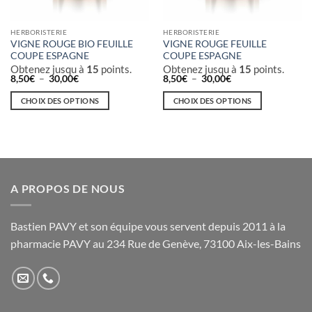
HERBORISTERIE
HERBORISTERIE
VIGNE ROUGE BIO FEUILLE
VIGNE ROUGE FEUILLE
COUPE ESPAGNE
COUPE ESPAGNE
Obtenez jusqu à
15
points.
Obtenez jusqu à
15
points.
Plage
Plage
8,50
€
–
30,00
€
8,50
€
–
30,00
€
de
de
prix :
prix :
CHOIX DES OPTIONS
CHOIX DES OPTIONS
8,50€
8,50€
à
à
Ce
Ce
30,00€
30,00€
produit
produit
a
a
plusieurs
plusieurs
variations.
variations.
A PROPOS DE NOUS
Les
Les
options
options
peuvent
peuvent
Bastien PAVY et son équipe vous servent depuis 2011 à la
être
être
pharmacie PAVY au 234 Rue de Genève, 73100 Aix-les-Bains
choisies
choisies
sur
sur
la
la
page
page
du
du