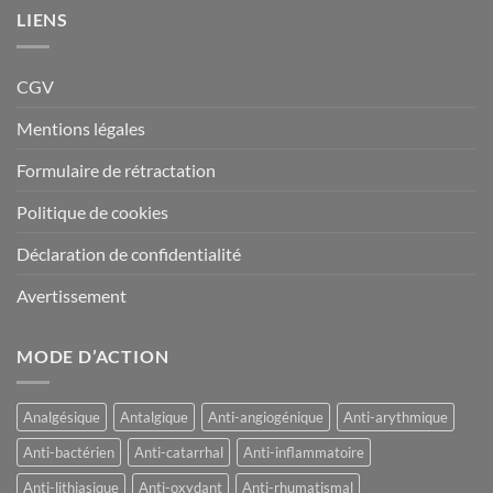
produit
produit
LIENS
CGV
Mentions légales
Formulaire de rétractation
Politique de cookies
Déclaration de confidentialité
Avertissement
MODE D’ACTION
Analgésique
Antalgique
Anti-angiogénique
Anti-arythmique
Anti-bactérien
Anti-catarrhal
Anti-inflammatoire
Anti-lithiasique
Anti-oxydant
Anti-rhumatismal