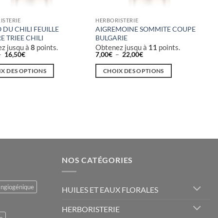
ISTERIE
HERBORISTERIE
DU CHILI FEUILLE
AIGREMOINE SOMMITE COUPE
E TRIEE CHILI
BULGARIE
z jusqu à
8
points.
Obtenez jusqu à
11
points.
Plage
Plage
–
16,50
€
7,00
€
–
22,00
€
de
de
prix :
prix :
X DES OPTIONS
CHOIX DES OPTIONS
4,50€
7,00€
à
à
Ce
16,50€
22,00€
t
produit
a
rs
plusieurs
ons.
variations.
Les
s
options
NOS CATÉGORIES
t
peuvent
être
s
choisies
angiogénique
HUILES ET EAUX FLORALES
sur
la
HERBORISTERIE
page