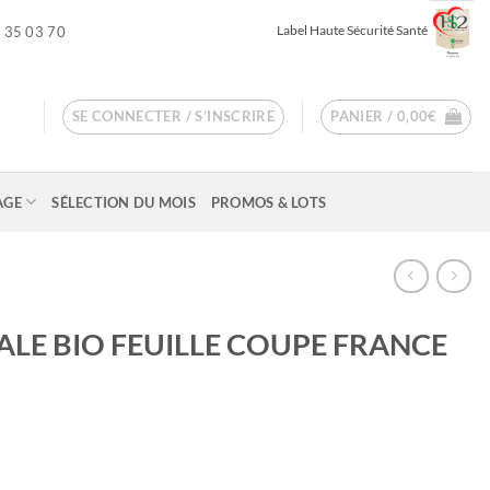
Label Haute Sécurité Santé
 35 03 70
SE CONNECTER / S’INSCRIRE
PANIER /
0,00
€
AGE
SÉLECTION DU MOIS
PROMOS & LOTS
ALE BIO FEUILLE COUPE FRANCE
ge
 :