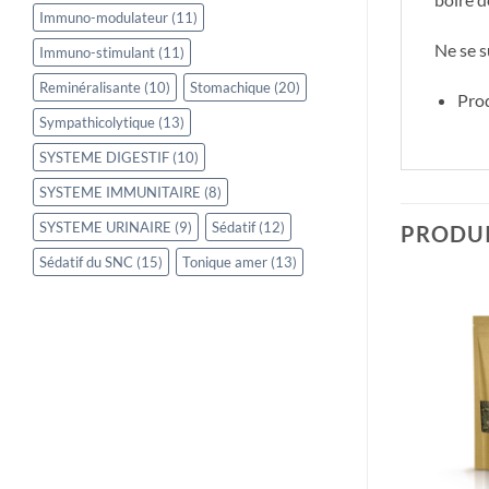
Immuno-modulateur
(11)
Ne se s
Immuno-stimulant
(11)
Reminéralisante
(10)
Stomachique
(20)
Prod
Sympathicolytique
(13)
SYSTEME DIGESTIF
(10)
SYSTEME IMMUNITAIRE
(8)
SYSTEME URINAIRE
(9)
Sédatif
(12)
PRODUI
Sédatif du SNC
(15)
Tonique amer
(13)
RUPTURE DE STOCK