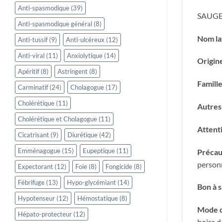
Anti-spasmodique
(39)
SAUGE
Anti-spasmodique général
(8)
Nom la
Anti-tussif
(9)
Anti-ulcéreux
(12)
Anti-viral
(11)
Anxiolytique
(14)
Origin
Apéritif
(8)
Astringent
(8)
Famill
Carminatif
(24)
Cholagogue
(17)
Cholérétique
(11)
Autres
Cholérétique et Cholagogue
(11)
Attent
Cicatrisant
(9)
Diurétique
(42)
Emménagogue
(15)
Eupeptique
(11)
Précaut
personn
Expectorant
(12)
Foie
(8)
Fongicide
(8)
Fébrifuge
(13)
Hypo-glycémiant
(14)
Bon à s
Hypotenseur
(12)
Hémostatique
(8)
Mode d
Hépato-protecteur
(12)
boire d