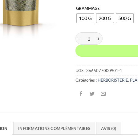
7,6
GRAMMAGE
à
100 G
200 G
500 G
22,
quantité de SAUGE OFFICINAL
UGS :
3665077000901-1
Catégories :
HERBORISTERIE
,
PLA
ION
INFORMATIONS COMPLÉMENTAIRES
AVIS (0)