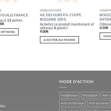
IE
HERBORISTERIE
HERBOR
AIL DES OURS P.A. COUPE
BOLDO 
FEUILLE FRANCE
BULGARIE 100 G
ENTIER
qu à
12
points.
Plage
00
€
Achetez ce produit maintenant et
Obtene
de
obtenez
4
points!
4,50
€
prix :
9,00
€
S OPTIONS
7,00€
CHOI
à
AJOUTER AU PANIER
24,00€
Ce
produi
a
plusieu
variati
Les
option
MODE D’ACTION
peuven
être
choisie
Analgésique
Antalgique
Anti-
sur
Anti-arythmique
Anti-bactérien
la
les
page