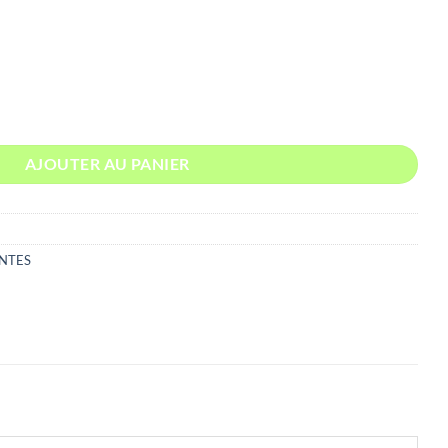
0€
50€
E BIO FEUILLE COUPE FRANCE
AJOUTER AU PANIER
NTES