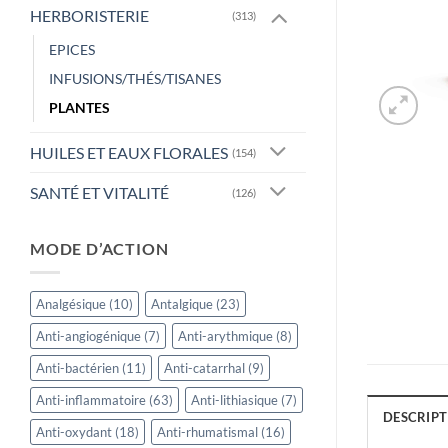
HERBORISTERIE
(313)
EPICES
INFUSIONS/THÉS/TISANES
PLANTES
HUILES ET EAUX FLORALES
(154)
SANTÉ ET VITALITÉ
(126)
MODE D’ACTION
Analgésique
(10)
Antalgique
(23)
Anti-angiogénique
(7)
Anti-arythmique
(8)
Anti-bactérien
(11)
Anti-catarrhal
(9)
Anti-inflammatoire
(63)
Anti-lithiasique
(7)
DESCRIPT
Anti-oxydant
(18)
Anti-rhumatismal
(16)