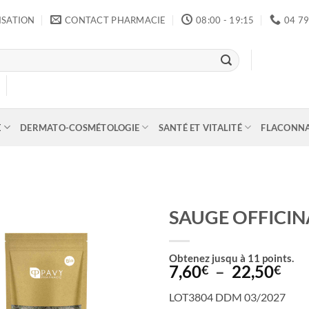
ISATION
CONTACT PHARMACIE
08:00 - 19:15
04 79
E
DERMATO-COSMÉTOLOGIE
SANTÉ ET VITALITÉ
FLACONN
SAUGE OFFICIN
Obtenez jusqu à
11
points.
Pla
7,60
–
22,50
€
€
de
LOT3804 DDM 03/2027
prix