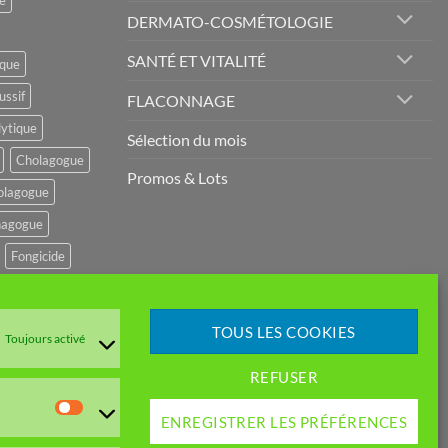
e
DERMATO-COSMÉTOLOGIE
du
t
produit
SANTÉ ET VITALITÉ
ique
ussif
FLACONNAGE
lytique
Sélection du mois
Cholagogue
Promos & Lots
olagogue
agogue
Fongicide
potenseur
r
TOUS LES COOKIES
Toujours activé
mulant
REFUSER
GESTIF
Statistiques
ENREGISTRER LES PRÉFÉRENCES