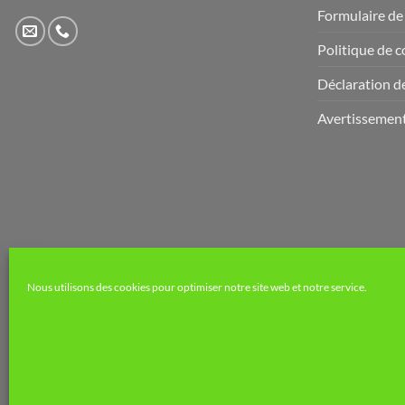
du
Formulaire de
produit
Politique de c
Déclaration de
Avertissemen
Nous utilisons des cookies pour optimiser notre site web et notre service.