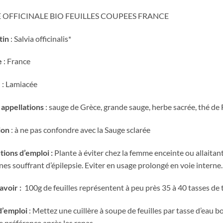
 OFFICINALE BIO FEUILLES COUPEES FRANCE
tin
: Salvia officinalis*
e
: France
e
: Lamiacée
 appellations
: sauge de Grèce, grande sauge, herbe sacrée, thé de 
ion
: à ne pas confondre avec la Sauge sclarée
ions d’emploi :
Plante à éviter chez la femme enceinte ou allaita
es souffrant d’épilepsie. Eviter en usage prolongé en voie interne.
avoir :
100g de feuilles représentent à peu près 35 à 40 tasses de 
’emploi
: Mettez une cuillère à soupe de feuilles par tasse d’eau bo
e préférence après les repas.