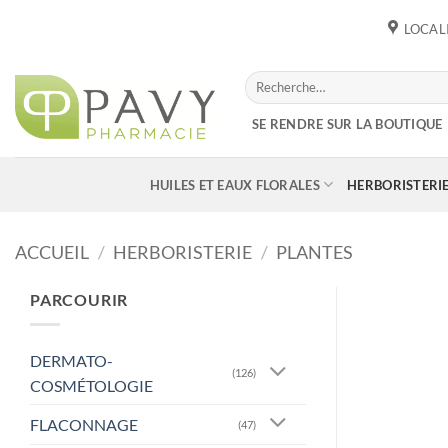
Passer
LOCAL
au
contenu
Recherche
pour :
SE RENDRE SUR LA BOUTIQUE
HUILES ET EAUX FLORALES
HERBORISTERI
ACCUEIL
/
HERBORISTERIE
/
PLANTES
PARCOURIR
DERMATO-
(126)
COSMÉTOLOGIE
FLACONNAGE
(47)