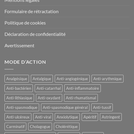
Formulaire de rétractation
Politique de cookies
Déclaration de confidentialité
Avertissement
MODE D’ACTION
Analgésique
Antalgique
Anti-angiogénique
Anti-arythmique
Anti-bactérien
Anti-catarrhal
Anti-inflammatoire
Anti-lithiasique
Anti-oxydant
Anti-rhumatismal
Anti-spasmodique
Anti-spasmodique général
Anti-tussif
Anti-ulcéreux
Anti-viral
Anxiolytique
Apéritif
Astringent
Carminatif
Cholagogue
Cholérétique