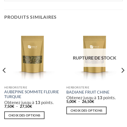
PRODUITS SIMILAIRES
RUPTURE DE STOCK
HERBORISTERIE
HERBORISTERIE
AUBEPINE SOMMITE FLEURIE
BADIANE FRUIT CHINE
TURQUIE
Obtenez jusqu à
13
points.
Plage
5,00
€
–
26,50
€
Obtenez jusqu à
13
points.
de
Plage
7,50
€
–
27,50
€
prix :
de
CHOIX DES OPTIONS
5,00€
prix :
CHOIX DES OPTIONS
à
Ce
7,50€
26,50€
à
Ce
produit
27,50€