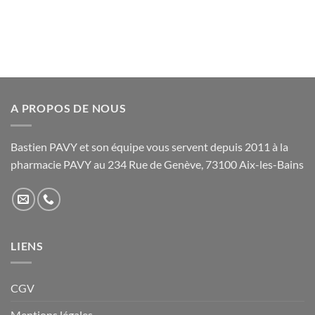
produit
a
a
plusieurs
plusieurs
variations.
variations.
Les
Les
options
options
peuvent
peuvent
être
être
A PROPOS DE NOUS
choisies
choisies
sur
sur
la
Bastien PAVY et son équipe vous servent depuis 2011 à la
la
page
pharmacie PAVY au 234 Rue de Genève, 73100 Aix-les-Bains
page
du
du
produit
produit
LIENS
CGV
Mentions légales