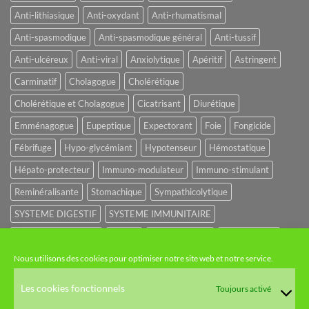
Anti-lithiasique
Anti-oxydant
Anti-rhumatismal
Anti-spasmodique
Anti-spasmodique général
Anti-tussif
Anti-ulcéreux
Anti-viral
Anxiolytique
Apéritif
Astringent
Carminatif
Cholagogue
Cholérétique
Cholérétique et Cholagogue
Cicatrisant
Diurétique
Emménagogue
Eupeptique
Expectorant
Foie
Fongicide
Fébrifuge
Hypo-glycémiant
Hypotenseur
Hémostatique
Hépato-protecteur
Immuno-modulateur
Immuno-stimulant
Reminéralisante
Stomachique
Sympathicolytique
SYSTEME DIGESTIF
SYSTEME IMMUNITAIRE
SYSTEME URINAIRE
Sédatif
Sédatif du SNC
Tonique amer
Nous utilisons des cookies pour optimiser notre site web et notre service.
NOS CATÉGORIES
Les cookies fonctionnels
Toujours activé