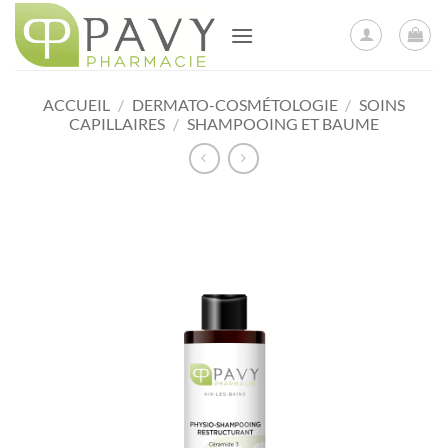
Passer
au
contenu
ACCUEIL
/
DERMATO-COSMÉTOLOGIE
/
SOINS
CAPILLAIRES
/
SHAMPOOING ET BAUME