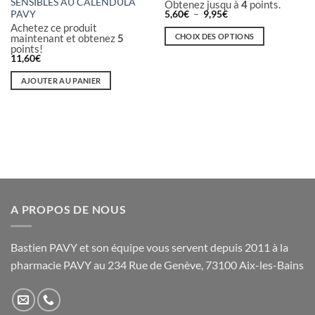
SENSIBLES AU CALENDULA
Obtenez jusqu à
4
points.
Plage
PAVY
5,60
€
–
9,95
€
de
Achetez ce produit
prix :
CHOIX DES OPTIONS
maintenant et obtenez
5
5,60€
points!
à
Ce
11,60
€
9,95€
produit
a
AJOUTER AU PANIER
plusieurs
variations.
Les
options
peuvent
être
choisies
sur
A PROPOS DE NOUS
la
page
du
Bastien PAVY et son équipe vous servent depuis 2011 à la
produit
pharmacie PAVY au 234 Rue de Genève, 73100 Aix-les-Bains