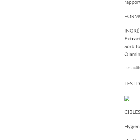
rapport
FORMU
​INGRÉ
Extract
Sorbito
Olamin
Les actif
TEST D
CIBLES
Hygièn