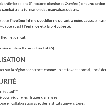
ifs antimicrobiens (Piroctone olamine et Cyménol) ont
une action 
 à
combattre la formation des mauvaises odeurs
.
 pour l’
hygiène intime quotidienne durant la ménopause
, en cas
Adapté aussi à l’
enfanc
e
et à la
prépuberté
.
fleuri et délicat.
nsio-actifs sulfates (SLS et SLES).
LISATION
uer sur la région concernée, comme un nettoyant normal, une à deux 
URITÉ
n tested***
 pour réduire les risques d’allergies
pé en collaboration avec des instituts universitaires