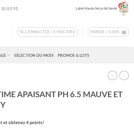
Label Haute Sécurité Santé
 35 03 70
SE CONNECTER / S’INSCRIRE
PANIER /
0,00
€
AGE
SÉLECTION DU MOIS
PROMOS & LOTS
IME APAISANT PH 6.5 MAUVE ET
VY
t et obtenez
4
points!