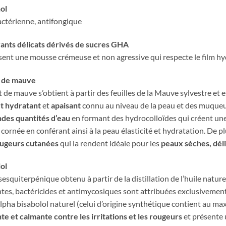
ol
ctérienne, antifongique
ants délicats dérivés de sucres GHA
ent une mousse crémeuse et non agressive qui respecte le film hy
t de mauve
it de mauve s’obtient à partir des feuilles de la Mauve sylvestre et
et hydratant
et
apaisant
connu au niveau de la peau et des muqueus
ndes quantités d’eau
en formant des hydrocolloïdes qui créent une c
cornée en conférant ainsi à la peau élasticité et hydratation. De 
ougeurs cutanées
qui la rendent idéale pour les
peaux sèches, déli
ol
sesquiterpénique obtenu à partir de la distillation de l’huile natu
tes, bactéricides et antimycosiques sont attribuées exclusivem
alpha bisabolol naturel (celui d’origine synthétique contient au 
te et calmante contre les irritations et les rougeurs
et présente