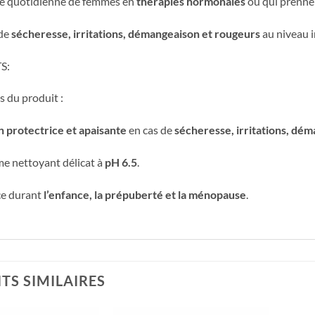
e quotidienne de femmes en
thérapies hormonales
ou qui prenne
 de
sécheresse, irritations, démangeaison et rougeurs
au niveau 
S:
s du produit :
n protectrice et apaisante
en cas de
sécheresse, irritations, dé
e nettoyant délicat à
pH 6.5
.
ce durant
l’enfance, la prépuberté et la ménopause
.
TS SIMILAIRES