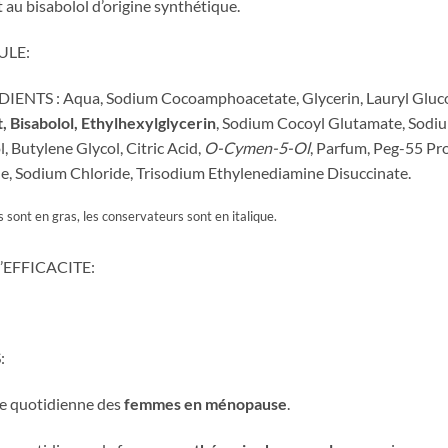
 au bisabolol d’origine synthétique.
LE:
DIENTS : Aqua, Sodium Cocoamphoacetate, Glycerin, Lauryl Gluc
, Bisabolol, Ethylhexylglycerin
, Sodium Cocoyl Glutamate, Sodiu
l, Butylene Glycol, Citric Acid,
O-Cymen-5-Ol
, Parfum, Peg-55 Pr
e, Sodium Chloride, Trisodium Ethylenediamine Disuccinate.
s sont en gras, les conservateurs sont en italique.
’EFFICACITE:
:
e quotidienne des
femmes en ménopause
.