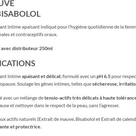
UVE
BISABOLOL
nt intime apaisant indiqué pour l’hygiène quotidienne de la femm
les et contraceptifs oraux.
 avec distributeur 250ml
ICATIONS
ant intime
apaisant et délicat
, formulé avec un
pH 6
.5
pour respec
pause. Soulage les gênes intimes, telles que
sécheresse, irritati
é avec un mélange de
tensio-actifs très délicats à haute toléran
se et nettoyer dans le respect de la peau, sans l’agresser.
ux actifs naturels (Extrait de mauve, Bisabolol et Extrait de calend
ante et protectrice
.