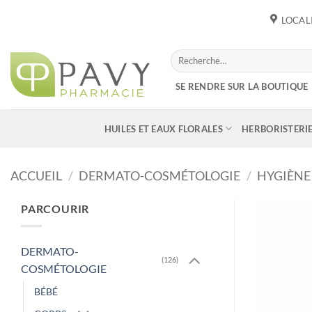
Passer
LOCAL
au
contenu
Recherche
pour :
SE RENDRE SUR LA BOUTIQUE
HUILES ET EAUX FLORALES
HERBORISTERI
ACCUEIL
/
DERMATO-COSMÉTOLOGIE
/
HYGIÈNE
PARCOURIR
DERMATO-
(126)
COSMÉTOLOGIE
BÉBÉ