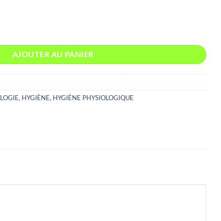
E APAISANT PH 6.5 MAUVE ET BISABOLOL PAVY
AJOUTER AU PANIER
LOGIE
,
HYGIÈNE
,
HYGIÈNE PHYSIOLOGIQUE