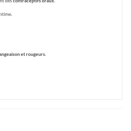
nt des
contraceptifs oraux
.
intime.
mangeaison et rougeurs
.