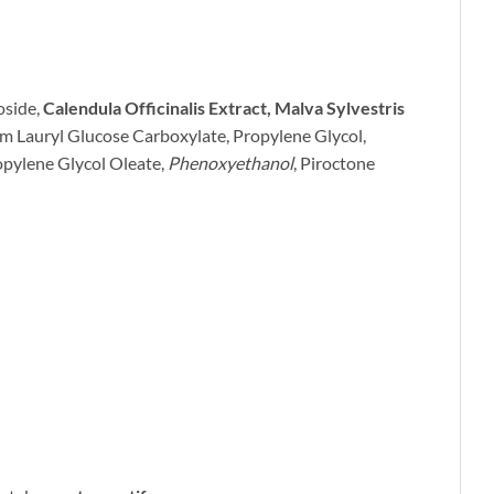
oside,
Calendula Officinalis Extract, Malva Sylvestris
m Lauryl Glucose Carboxylate, Propylene Glycol,
opylene Glycol Oleate,
Phenoxyethanol
, Piroctone