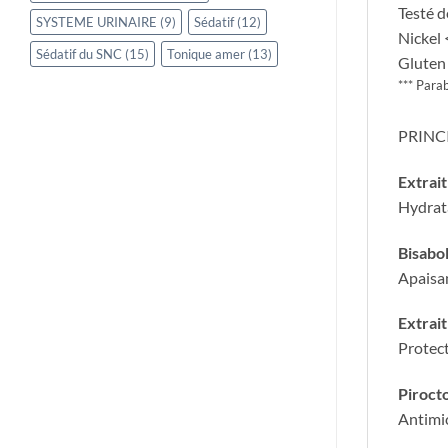
Testé 
SYSTEME URINAIRE
(9)
Sédatif
(12)
Nickel
Sédatif du SNC
(15)
Tonique amer
(13)
Gluten
*** Para
PRINCI
Extrai
Hydrat
Bisabol
Apaisa
Extrait
Protect
Piroct
Antimi