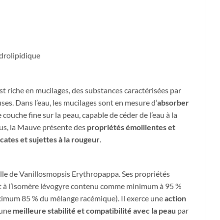
drolipidique
 est riche en mucilages, des substances caractérisées par
es. Dans l’eau, les mucilages sont en mesure d’
absorber
ouche fine sur la peau, capable de céder de l’eau à la
plus, la Mauve présente des
propriétés émollientes et
cates et sujettes à la rougeur
.
relle de Vanillosmopsis Erythropappa. Ses propriétés
ent à l’isomère lévogyre contenu comme minimum à 95 %
maximum 85 % du mélange racémique). Il exerce une
action
 une
meilleure stabilité et compatibilité avec la peau
par