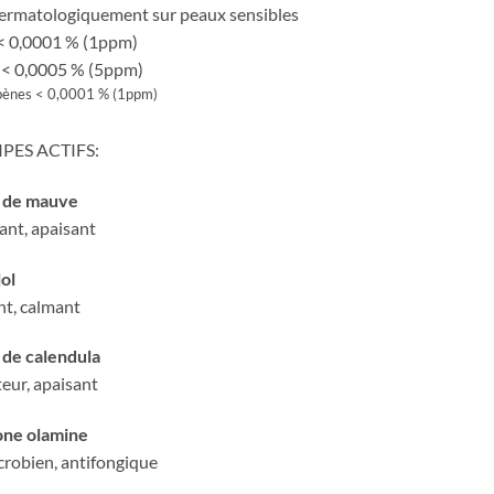
dermatologiquement sur peaux sensibles
 < 0,0001 % (1ppm)
 < 0,0005 % (5ppm)
bènes < 0,0001 % (1ppm)
PES ACTIFS:
t de mauve
ant, apaisant
ol
nt, calmant
 de calendula
eur, apaisant
one olamine
crobien, antifongique