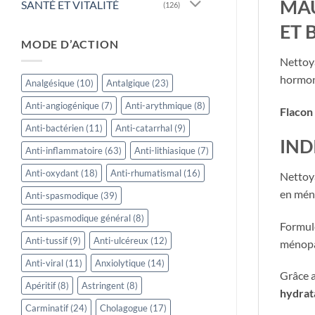
MA
SANTÉ ET VITALITÉ
(126)
ET 
MODE D’ACTION
Nettoya
hormona
Analgésique
(10)
Antalgique
(23)
Anti-angiogénique
(7)
Anti-arythmique
(8)
Flacon
Anti-bactérien
(11)
Anti-catarrhal
(9)
IND
Anti-inflammatoire
(63)
Anti-lithiasique
(7)
Anti-oxydant
(18)
Anti-rhumatismal
(16)
Nettoy
en méno
Anti-spasmodique
(39)
Anti-spasmodique général
(8)
Formul
Anti-tussif
(9)
Anti-ulcéreux
(12)
ménopau
Anti-viral
(11)
Anxiolytique
(14)
Grâce a
Apéritif
(8)
Astringent
(8)
hydrat
Carminatif
(24)
Cholagogue
(17)