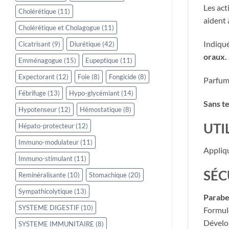
Les act
Cholérétique
(11)
aident
Cholérétique et Cholagogue
(11)
Indiqué
Cicatrisant
(9)
Diurétique
(42)
oraux.
Emménagogue
(15)
Eupeptique
(11)
Expectorant
(12)
Foie
(8)
Fongicide
(8)
Parfum 
Fébrifuge
(13)
Hypo-glycémiant
(14)
Sans te
Hypotenseur
(12)
Hémostatique
(8)
UTI
Hépato-protecteur
(12)
Immuno-modulateur
(11)
​Appliq
Immuno-stimulant
(11)
SÉC
Reminéralisante
(10)
Stomachique
(20)
Sympathicolytique
(13)
Parabe
SYSTEME DIGESTIF
(10)
Formulé
Dévelop
SYSTEME IMMUNITAIRE
(8)