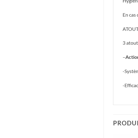
Hygièn
En cas
ATOUT
3 atout
–
Actio
-Systèm
-Effica
PRODUI