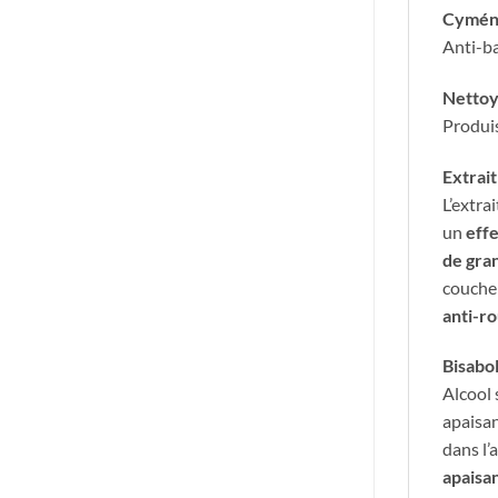
Cymén
Anti-ba
Nettoy
Produis
​Extrai
L’extra
un
eff
de gra
couche 
anti-r
Bisabol
Alcool 
apaisan
dans l’
apaisan