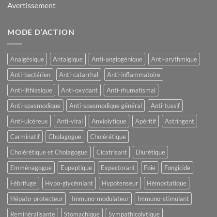
Avertissement
MODE D’ACTION
Analgésique
Antalgique
Anti-angiogénique
Anti-arythmique
Anti-bactérien
Anti-catarrhal
Anti-inflammatoire
Anti-lithiasique
Anti-oxydant
Anti-rhumatismal
Anti-spasmodique
Anti-spasmodique général
Anti-tussif
Anti-ulcéreux
Anti-viral
Anxiolytique
Apéritif
Astringent
Carminatif
Cholagogue
Cholérétique
Cholérétique et Cholagogue
Cicatrisant
Diurétique
Emménagogue
Eupeptique
Expectorant
Foie
Fongicide
Fébrifuge
Hypo-glycémiant
Hypotenseur
Hémostatique
Hépato-protecteur
Immuno-modulateur
Immuno-stimulant
Reminéralisante
Stomachique
Sympathicolytique