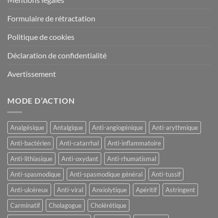
Formulaire de rétractation
Politique de cookies
Déclaration de confidentialité
Avertissement
MODE D’ACTION
Analgésique
Antalgique
Anti-angiogénique
Anti-arythmique
Anti-bactérien
Anti-catarrhal
Anti-inflammatoire
Anti-lithiasique
Anti-oxydant
Anti-rhumatismal
Anti-spasmodique
Anti-spasmodique général
Anti-tussif
Anti-ulcéreux
Anti-viral
Anxiolytique
Apéritif
Astringent
Carminatif
Cholagogue
Cholérétique