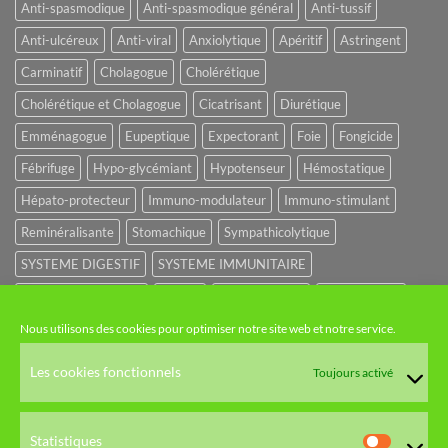
Anti-spasmodique
Anti-spasmodique général
Anti-tussif
Anti-ulcéreux
Anti-viral
Anxiolytique
Apéritif
Astringent
Carminatif
Cholagogue
Cholérétique
Cholérétique et Cholagogue
Cicatrisant
Diurétique
Emménagogue
Eupeptique
Expectorant
Foie
Fongicide
Fébrifuge
Hypo-glycémiant
Hypotenseur
Hémostatique
Hépato-protecteur
Immuno-modulateur
Immuno-stimulant
Reminéralisante
Stomachique
Sympathicolytique
SYSTEME DIGESTIF
SYSTEME IMMUNITAIRE
SYSTEME URINAIRE
Sédatif
Sédatif du SNC
Tonique amer
Nous utilisons des cookies pour optimiser notre site web et notre service.
NOS CATÉGORIES
Les cookies fonctionnels
Toujours activé
HUILES ET EAUX FLORALES
Statistiques