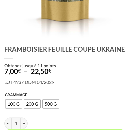
FRAMBOISIER FEUILLE COUPE UKRAINE
Obtenez jusqu à
11
points.
Plage
7,00
–
22,50
€
€
de
LOT 4937 DDM 04/2029
prix :
7,00€
GRAMMAGE
à
100 G
200 G
500 G
22,50€
quantité de FRAMBOISIER FEUILLE COUPE UKRAINE