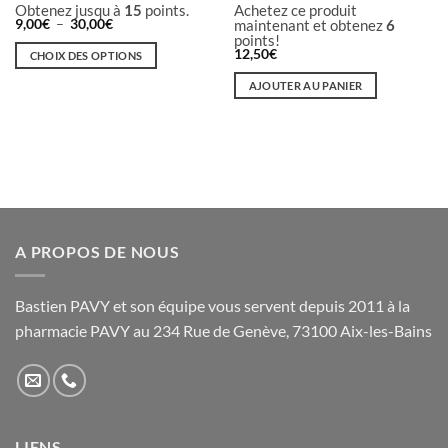
Obtenez jusqu à
15
points.
Achetez ce produit
Plage
9,00
€
–
30,00
€
maintenant et obtenez
6
de
points!
prix :
12,50
€
CHOIX DES OPTIONS
9,00€
à
Ce
AJOUTER AU PANIER
30,00€
produit
a
plusieurs
variations.
Les
options
peuvent
être
A PROPOS DE NOUS
choisies
sur
Bastien PAVY et son équipe vous servent depuis 2011 à la
la
pharmacie PAVY au 234 Rue de Genève, 73100 Aix-les-Bains
page
du
produit
LIENS