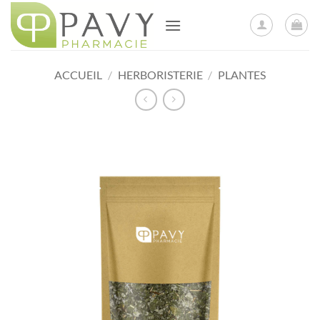
Passer
au
contenu
ACCUEIL
/
HERBORISTERIE
/
PLANTES