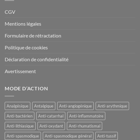
CGV
Mentions légales
Formulaire de rétractation
Politique de cookies
Déclaration de confidentialité
Avertissement
MODE D’ACTION
Analgésique
Antalgique
Anti-angiogénique
Anti-arythmique
Anti-bactérien
Anti-catarrhal
Anti-inflammatoire
Anti-lithiasique
Anti-oxydant
Anti-rhumatismal
Anti-spasmodique
Anti-spasmodique général
Anti-tussif