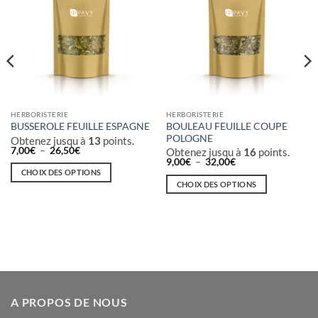
HERBORISTERIE
HERBORISTERIE
BOULEAU FEUILLE COUPE
BUSSEROLE FEUILLE ESPAGNE
POLOGNE
Obtenez jusqu à
13
points.
Plage
7,00
€
–
26,50
€
Obtenez jusqu à
16
points.
de
Plage
9,00
€
–
32,00
€
prix :
de
CHOIX DES OPTIONS
7,00€
prix :
CHOIX DES OPTIONS
à
Ce
9,00€
26,50€
à
Ce
produit
32,00€
produit
a
a
plusieurs
plusieurs
variations.
variations.
Les
Les
options
options
peuvent
A PROPOS DE NOUS
peuvent
être