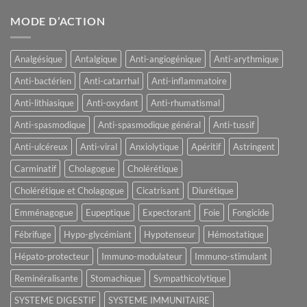
MODE D’ACTION
Analgésique
Antalgique
Anti-angiogénique
Anti-arythmique
Anti-bactérien
Anti-catarrhal
Anti-inflammatoire
Anti-lithiasique
Anti-oxydant
Anti-rhumatismal
Anti-spasmodique
Anti-spasmodique général
Anti-tussif
Anti-ulcéreux
Anti-viral
Anxiolytique
Apéritif
Astringent
Carminatif
Cholagogue
Cholérétique
Cholérétique et Cholagogue
Cicatrisant
Diurétique
Emménagogue
Eupeptique
Expectorant
Foie
Fongicide
Fébrifuge
Hypo-glycémiant
Hypotenseur
Hémostatique
Hépato-protecteur
Immuno-modulateur
Immuno-stimulant
Reminéralisante
Stomachique
Sympathicolytique
SYSTEME DIGESTIF
SYSTEME IMMUNITAIRE