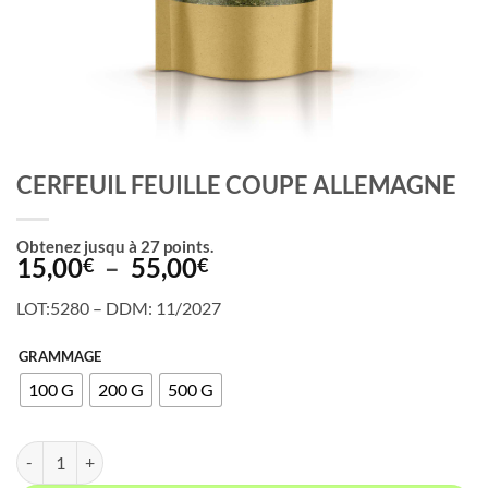
CERFEUIL FEUILLE COUPE ALLEMAGNE
Obtenez jusqu à
27
points.
Plage
15,00
–
55,00
€
€
de
LOT:5280 – DDM: 11/2027
prix :
15,00€
GRAMMAGE
à
100 G
200 G
500 G
55,00€
quantité de CERFEUIL FEUILLE COUPE ALLEMAGNE