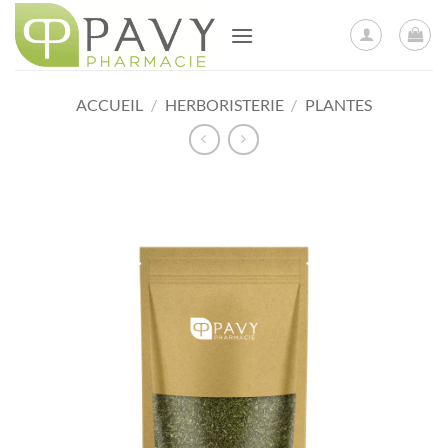
Passer
au
contenu
ACCUEIL
/
HERBORISTERIE
/
PLANTES