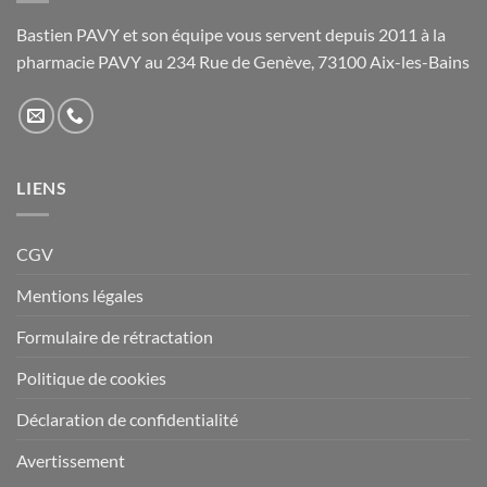
être
choisies
choisies
sur
Bastien PAVY et son équipe vous servent depuis 2011 à la
sur
la
pharmacie PAVY au 234 Rue de Genève, 73100 Aix-les-Bains
la
page
page
du
du
produit
produit
LIENS
CGV
Mentions légales
Formulaire de rétractation
Politique de cookies
Déclaration de confidentialité
Avertissement