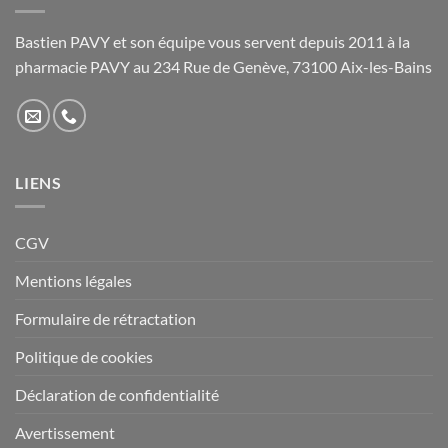
choisies
choisies
sur
sur
Bastien PAVY et son équipe vous servent depuis 2011 à la
la
la
pharmacie PAVY au 234 Rue de Genève, 73100 Aix-les-Bains
page
page
du
du
produit
produit
LIENS
CGV
Mentions légales
Formulaire de rétractation
Politique de cookies
Déclaration de confidentialité
Avertissement