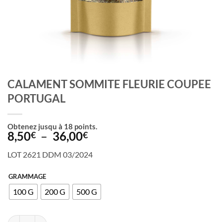
CALAMENT SOMMITE FLEURIE COUPEE
PORTUGAL
Obtenez jusqu à
18
points.
Plage
8,50
–
36,00
€
€
de
LOT 2621 DDM 03/2024
prix :
8,50€
GRAMMAGE
à
100 G
200 G
500 G
36,00€
quantité de CALAMENT SOMMITE FLEURIE COUPEE PORTUGAL