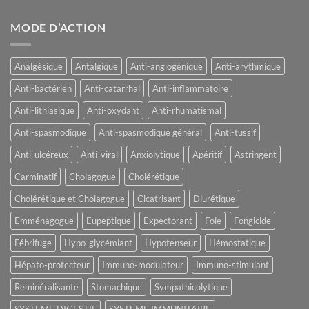
MODE D’ACTION
Analgésique
Antalgique
Anti-angiogénique
Anti-arythmique
Anti-bactérien
Anti-catarrhal
Anti-inflammatoire
Anti-lithiasique
Anti-oxydant
Anti-rhumatismal
Anti-spasmodique
Anti-spasmodique général
Anti-tussif
Anti-ulcéreux
Anti-viral
Anxiolytique
Apéritif
Astringent
Carminatif
Cholagogue
Cholérétique
Cholérétique et Cholagogue
Cicatrisant
Diurétique
Emménagogue
Eupeptique
Expectorant
Foie
Fongicide
Fébrifuge
Hypo-glycémiant
Hypotenseur
Hémostatique
Hépato-protecteur
Immuno-modulateur
Immuno-stimulant
Reminéralisante
Stomachique
Sympathicolytique
SYSTEME DIGESTIF
SYSTEME IMMUNITAIRE