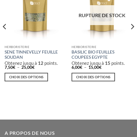
RUPTURE DE STOCK
HERBORISTERIE
HERBORISTERIE
SENE TINNEVELLY FEUILLE
BASILIC BIO FEUILLES
SOUDAN
COUPEES EGYPTE
Obtenez jusqu à
12
points.
Obtenez jusqu à
15
points.
Plage
Plage
7,50
€
–
25,00
€
6,00
€
–
15,00
€
de
de
prix :
prix :
CHOIX DES OPTIONS
CHOIX DES OPTIONS
7,50€
6,00€
à
à
Ce
Ce
25,00€
15,00€
produit
produit
a
a
plusieurs
plusieurs
variations.
variations.
Les
Les
options
options
peuvent
peuvent
A PROPOS DE NOUS
être
être