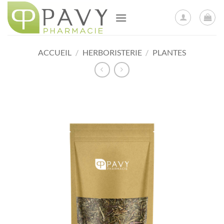
Passer
au
contenu
ACCUEIL
/
HERBORISTERIE
/
PLANTES