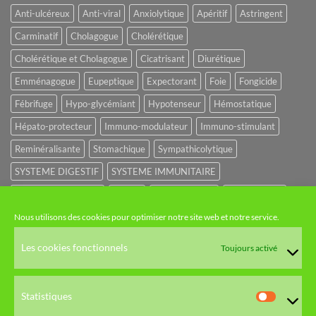
Anti-ulcéreux
Anti-viral
Anxiolytique
Apéritif
Astringent
Carminatif
Cholagogue
Cholérétique
Cholérétique et Cholagogue
Cicatrisant
Diurétique
Emménagogue
Eupeptique
Expectorant
Foie
Fongicide
Fébrifuge
Hypo-glycémiant
Hypotenseur
Hémostatique
Hépato-protecteur
Immuno-modulateur
Immuno-stimulant
Reminéralisante
Stomachique
Sympathicolytique
SYSTEME DIGESTIF
SYSTEME IMMUNITAIRE
SYSTEME URINAIRE
Sédatif
Sédatif du SNC
Tonique amer
Nous utilisons des cookies pour optimiser notre site web et notre service.
NOS CATÉGORIES
Les cookies fonctionnels
Toujours activé
HUILES ET EAUX FLORALES
Statistiques
Statistiq
HERBORISTERIE