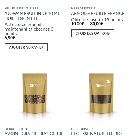
HUILES ESSENTIELLES
HERBORISTERIE
AJOWAN FRUIT INDE 10 ML
ARMOISE FEUILLE FRANCE
HUILE ESSENTIELLE
Obtenez jusqu à
15
points.
Plage
10,00
€
–
30,00
€
Achetez ce produit
de
maintenant et obtenez
3
prix :
points!
CHOIX DES OPTIONS
10,00€
6,90
€
à
Ce
30,00€
produit
AJOUTER AU PANIER
a
plusieurs
variations.
Les
options
peuvent
être
choisies
sur
la
page
du
HERBORISTERIE
HERBORISTERIE
produit
AVOINE GRAINE FRANCE 100
REGLISSE NATURELLE BIO