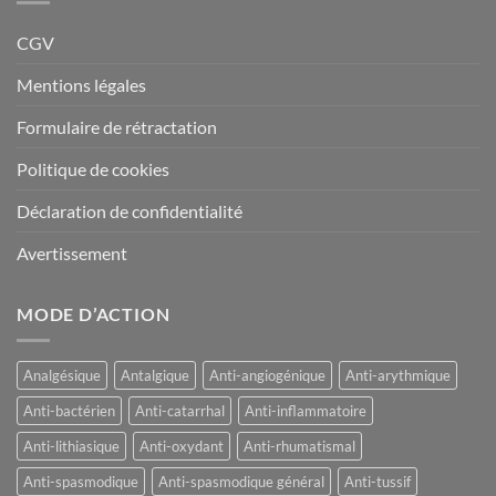
CGV
Mentions légales
Formulaire de rétractation
Politique de cookies
Déclaration de confidentialité
Avertissement
MODE D’ACTION
Analgésique
Antalgique
Anti-angiogénique
Anti-arythmique
Anti-bactérien
Anti-catarrhal
Anti-inflammatoire
Anti-lithiasique
Anti-oxydant
Anti-rhumatismal
Anti-spasmodique
Anti-spasmodique général
Anti-tussif