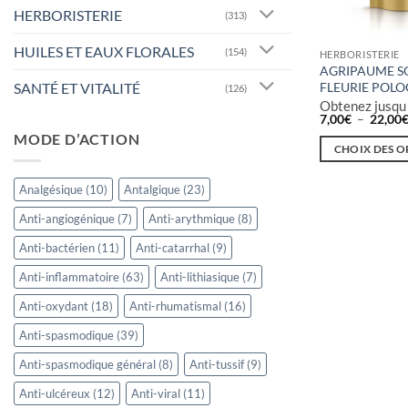
HERBORISTERIE
(313)
HUILES ET EAUX FLORALES
(154)
HERBORISTERIE
AGRIPAUME S
SANTÉ ET VITALITÉ
FLEURIE POL
(126)
Obtenez jusqu
7,00
€
–
22,00
MODE D’ACTION
CHOIX DES O
Ce
Analgésique
(10)
Antalgique
(23)
produit
a
Anti-angiogénique
(7)
Anti-arythmique
(8)
plusieurs
Anti-bactérien
(11)
Anti-catarrhal
(9)
variations.
Les
Anti-inflammatoire
(63)
Anti-lithiasique
(7)
options
Anti-oxydant
(18)
Anti-rhumatismal
(16)
peuvent
Anti-spasmodique
(39)
être
choisies
Anti-spasmodique général
(8)
Anti-tussif
(9)
sur
Anti-ulcéreux
(12)
Anti-viral
(11)
la