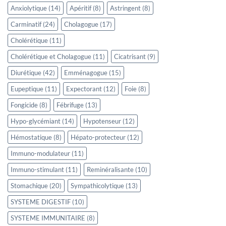
page
Anxiolytique
(14)
Apéritif
(8)
Astringent
(8)
du
Carminatif
(24)
Cholagogue
(17)
produit
Cholérétique
(11)
Cholérétique et Cholagogue
(11)
Cicatrisant
(9)
Diurétique
(42)
Emménagogue
(15)
Eupeptique
(11)
Expectorant
(12)
Foie
(8)
Fongicide
(8)
Fébrifuge
(13)
Hypo-glycémiant
(14)
Hypotenseur
(12)
Hémostatique
(8)
Hépato-protecteur
(12)
Immuno-modulateur
(11)
Immuno-stimulant
(11)
Reminéralisante
(10)
Stomachique
(20)
Sympathicolytique
(13)
SYSTEME DIGESTIF
(10)
SYSTEME IMMUNITAIRE
(8)