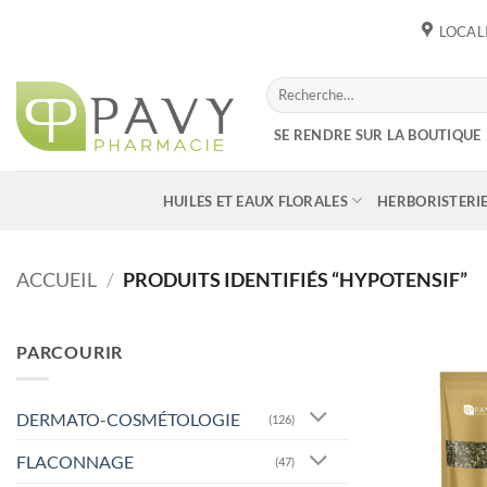
Passer
LOCAL
au
contenu
Recherche
pour :
SE RENDRE SUR LA BOUTIQUE
HUILES ET EAUX FLORALES
HERBORISTERI
ACCUEIL
/
PRODUITS IDENTIFIÉS “HYPOTENSIF”
PARCOURIR
DERMATO-COSMÉTOLOGIE
(126)
FLACONNAGE
(47)