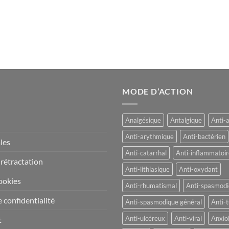
MODE D’ACTION
Analgésique
Antalgique
Anti-
Anti-arythmique
Anti-bactérien
les
Anti-catarrhal
Anti-inflammatoir
 rétractation
Anti-lithiasique
Anti-oxydant
ookies
Anti-rhumatismal
Anti-spasmod
 confidentialité
Anti-spasmodique général
Anti-t
Anti-ulcéreux
Anti-viral
Anxio
t