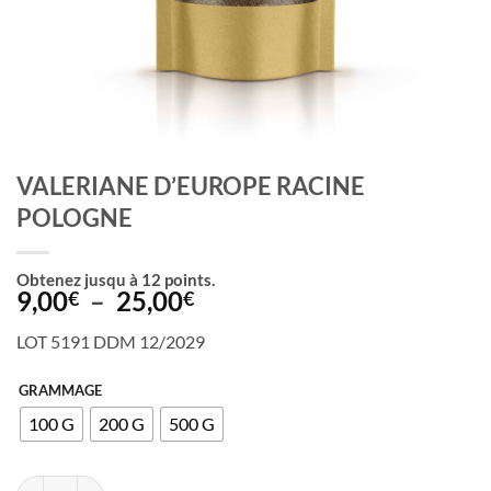
VALERIANE D’EUROPE RACINE
POLOGNE
Obtenez jusqu à
12
points.
Plage
9,00
–
25,00
€
€
de
LOT 5191 DDM 12/2029
prix :
9,00€
GRAMMAGE
à
100 G
200 G
500 G
25,00€
quantité de VALERIANE D'EUROPE RACINE POLOGNE