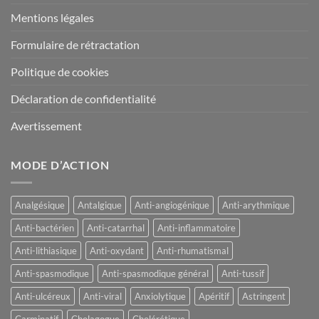
Mentions légales
Formulaire de rétractation
Politique de cookies
Déclaration de confidentialité
Avertissement
MODE D’ACTION
Analgésique
Antalgique
Anti-angiogénique
Anti-arythmique
Anti-bactérien
Anti-catarrhal
Anti-inflammatoire
Anti-lithiasique
Anti-oxydant
Anti-rhumatismal
Anti-spasmodique
Anti-spasmodique général
Anti-tussif
Anti-ulcéreux
Anti-viral
Anxiolytique
Apéritif
Astringent
Carminatif
Cholagogue
Cholérétique