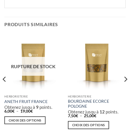
PRODUITS SIMILAIRES
RUPTURE DE STOCK
HERBORISTERIE
HERBORISTERIE
BOURDAINE ECORCE
ANETH FRUIT FRANCE
POLOGNE
Obtenez jusqu à
9
points.
Plage
6,00
€
–
19,00
€
Obtenez jusqu à
12
points.
de
Plage
7,50
€
–
25,00
€
prix :
de
CHOIX DES OPTIONS
6,00€
prix :
CHOIX DES OPTIONS
à
Ce
7,50€
19,00€