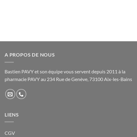
à
Ce
produit
25,00€
produit
a
a
plusieurs
plusieurs
variations.
variations.
Les
Les
options
options
peuvent
peuvent
être
être
A PROPOS DE NOUS
choisies
choisies
sur
sur
la
Bastien PAVY et son équipe vous servent depuis 2011 à la
la
page
pharmacie PAVY au 234 Rue de Genève, 73100 Aix-les-Bains
page
du
du
produit
produit
LIENS
CGV