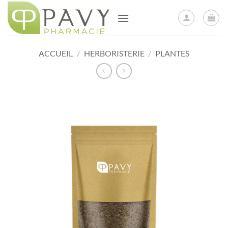
Passer
au
contenu
ACCUEIL
/
HERBORISTERIE
/
PLANTES