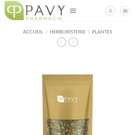
Passer
au
contenu
ACCUEIL
/
HERBORISTERIE
/
PLANTES