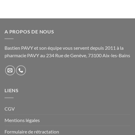
variations.
variations.
Les
Les
options
options
peuvent
peuvent
être
être
A PROPOS DE NOUS
choisies
choisies
sur
sur
Bastien PAVY et son équipe vous servent depuis 2011 à la
la
la
pharmacie PAVY au 234 Rue de Genève, 73100 Aix-les-Bains
page
page
du
du
produit
produit
LIENS
CGV
Mentions légales
Formulaire de rétractation