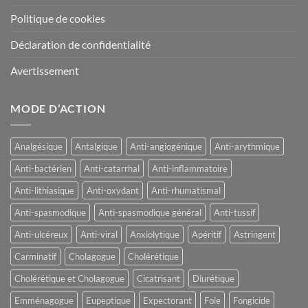
Politique de cookies
Déclaration de confidentialité
Avertissement
MODE D’ACTION
Analgésique
Antalgique
Anti-angiogénique
Anti-arythmique
Anti-bactérien
Anti-catarrhal
Anti-inflammatoire
Anti-lithiasique
Anti-oxydant
Anti-rhumatismal
Anti-spasmodique
Anti-spasmodique général
Anti-tussif
Anti-ulcéreux
Anti-viral
Anxiolytique
Apéritif
Astringent
Carminatif
Cholagogue
Cholérétique
Cholérétique et Cholagogue
Cicatrisant
Diurétique
Emménagogue
Eupeptique
Expectorant
Foie
Fongicide