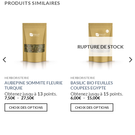
PRODUITS SIMILAIRES
RUPTURE DE STOCK
HERBORISTERIE
HERBORISTERIE
AUBEPINE SOMMITE FLEURIE
BASILIC BIO FEUILLES
TURQUIE
COUPEES EGYPTE
Obtenez jusqu à
13
points.
Obtenez jusqu à
15
points.
Plage
Plage
7,50
€
–
27,50
€
6,00
€
–
15,00
€
de
de
prix :
prix :
CHOIX DES OPTIONS
CHOIX DES OPTIONS
7,50€
6,00€
à
à
Ce
Ce
27,50€
15,00€
produit
produit
a
a
plusieurs
plusieurs