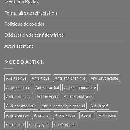
Mentions légales
Formulaire de rétractation
Politique de cookies
Déclaration de confidentialité
Avertissement
MODE D’ACTION
Analgésique
Antalgique
Anti-angiogénique
Anti-arythmique
Anti-bactérien
Anti-catarrhal
Anti-inflammatoire
Anti-lithiasique
Anti-oxydant
Anti-rhumatismal
Anti-spasmodique
Anti-spasmodique général
Anti-tussif
Anti-ulcéreux
Anti-viral
Anxiolytique
Apéritif
Astringent
Carminatif
Cholagogue
Cholérétique