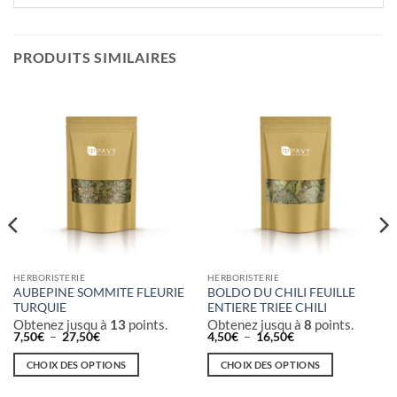
PRODUITS SIMILAIRES
HERBORISTERIE
HERBORISTERIE
AUBEPINE SOMMITE FLEURIE
BOLDO DU CHILI FEUILLE
TURQUIE
ENTIERE TRIEE CHILI
Obtenez jusqu à
13
points.
Obtenez jusqu à
8
points.
Plage
Plage
7,50
€
–
27,50
€
4,50
€
–
16,50
€
de
de
prix :
prix :
CHOIX DES OPTIONS
CHOIX DES OPTIONS
7,50€
4,50€
à
à
Ce
Ce
27,50€
16,50€