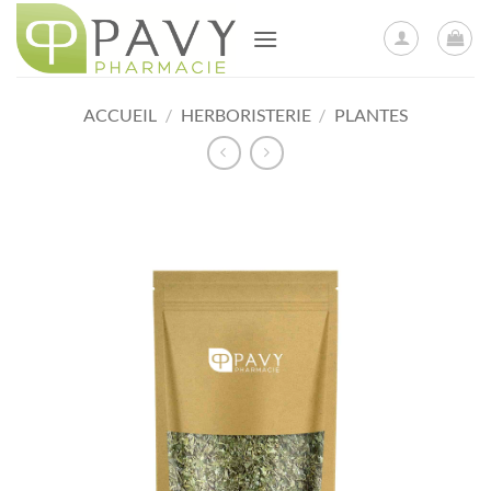
Passer
au
contenu
ACCUEIL
/
HERBORISTERIE
/
PLANTES