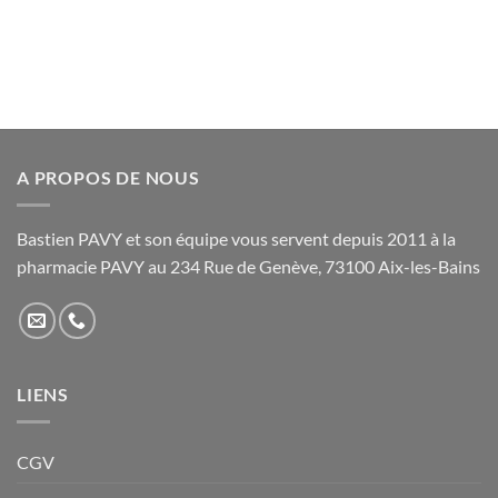
produit
produit
a
a
plusieurs
plusieurs
variations.
variations.
Les
Les
options
options
peuvent
peuvent
être
être
A PROPOS DE NOUS
choisies
choisies
sur
sur
Bastien PAVY et son équipe vous servent depuis 2011 à la
la
la
pharmacie PAVY au 234 Rue de Genève, 73100 Aix-les-Bains
page
page
du
du
produit
produit
LIENS
CGV