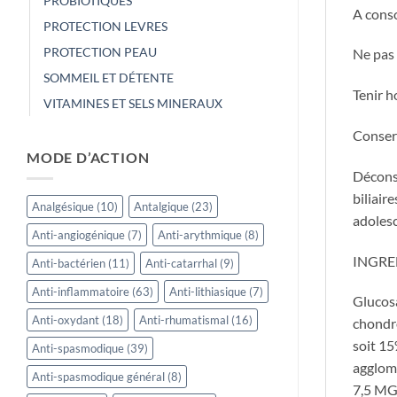
PROBIOTIQUES
A conso
PROTECTION LEVRES
PROTECTION PEAU
Ne pas
SOMMEIL ET DÉTENTE
Tenir h
VITAMINES ET SELS MINERAUX
Conserv
MODE D’ACTION
Déconse
biliair
Analgésique
(10)
Antalgique
(23)
adolesc
Anti-angiogénique
(7)
Anti-arythmique
(8)
INGRE
Anti-bactérien
(11)
Anti-catarrhal
(9)
Anti-inflammatoire
(63)
Anti-lithiasique
(7)
Glucos
Anti-oxydant
(18)
Anti-rhumatismal
(16)
chondro
soit 15
Anti-spasmodique
(39)
agglom
Anti-spasmodique général
(8)
7,5 MG