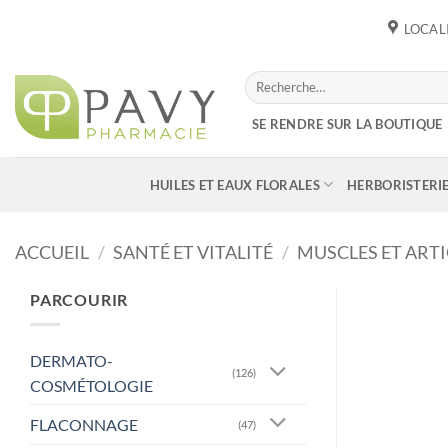
Passer
LOCAL
au
contenu
Recherche
pour :
SE RENDRE SUR LA BOUTIQUE
HUILES ET EAUX FLORALES
HERBORISTERI
ACCUEIL
/
SANTÉ ET VITALITÉ
/
MUSCLES ET ART
PARCOURIR
DERMATO-
(126)
COSMÉTOLOGIE
FLACONNAGE
(47)