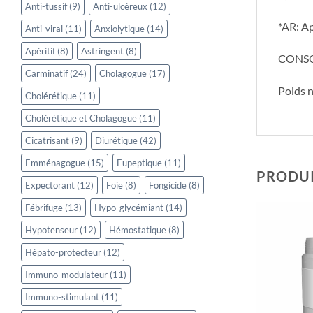
Anti-tussif
(9)
Anti-ulcéreux
(12)
*AR: Ap
Anti-viral
(11)
Anxiolytique
(14)
Apéritif
(8)
Astringent
(8)
CONSOM
Carminatif
(24)
Cholagogue
(17)
Poids 
Cholérétique
(11)
Cholérétique et Cholagogue
(11)
Cicatrisant
(9)
Diurétique
(42)
Emménagogue
(15)
Eupeptique
(11)
PRODUI
Expectorant
(12)
Foie
(8)
Fongicide
(8)
Fébrifuge
(13)
Hypo-glycémiant
(14)
Hypotenseur
(12)
Hémostatique
(8)
Hépato-protecteur
(12)
Immuno-modulateur
(11)
Immuno-stimulant
(11)