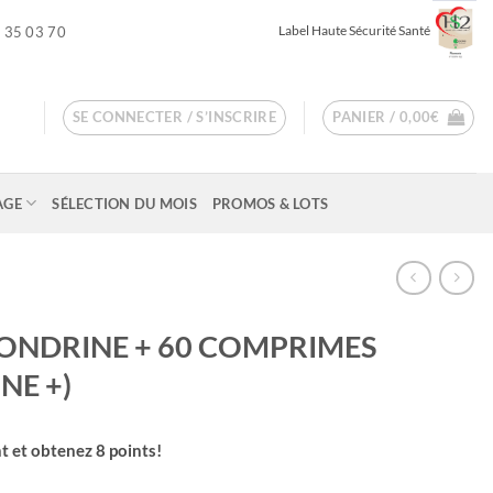
Label Haute Sécurité Santé
 35 03 70
SE CONNECTER / S’INSCRIRE
PANIER /
0,00
€
AGE
SÉLECTION DU MOIS
PROMOS & LOTS
ONDRINE + 60 COMPRIMES
NE +)
t et obtenez
8
points!