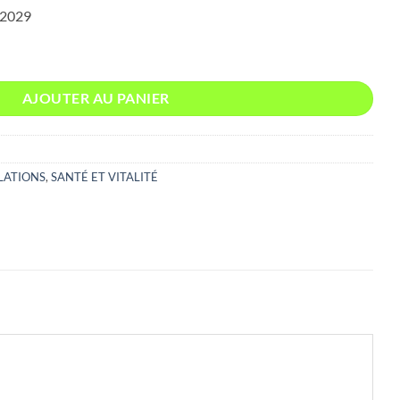
/2029
DRINE + 60 COMPRIMES (FLEXICHONDRINE +)
AJOUTER AU PANIER
LATIONS
,
SANTÉ ET VITALITÉ