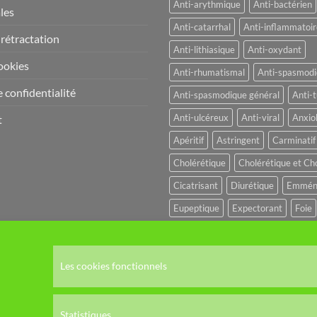
Anti-arythmique
Anti-bactérien
les
Anti-catarrhal
Anti-inflammatoir
 rétractation
Anti-lithiasique
Anti-oxydant
ookies
Anti-rhumatismal
Anti-spasmod
 confidentialité
Anti-spasmodique général
Anti-t
Anti-ulcéreux
Anti-viral
Anxio
t
Apéritif
Astringent
Carminatif
Cholérétique
Cholérétique et Ch
Cicatrisant
Diurétique
Emmén
Eupeptique
Expectorant
Foie
Fébrifuge
Hypo-glycémiant
Hy
Hémostatique
Hépato-protecteu
Les cookies fonctionnels
Immuno-modulateur
Immuno-sti
Reminéralisante
Stomachique
Statistiques