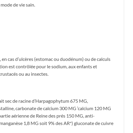
 mode de vie sain.
, en cas d’ulcères (estomac ou duodénum) ou de calculs
tion est contrôlée pour le sodium, aux enfants et
crustacés ou au insectes.
ait sec de racine d’Harpagophytum 675 MG,
istalline, carbonate de calcium 300 MG ‘calcium 120 MG
partie aérienne de Reine des prés 150 MG, anti-
manganèse 1,8 MG soit 9% des AR*) gluconate de cuivre