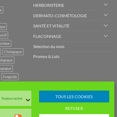
HERBORISTERIE
e
DERMATO-COSMÉTOLOGIE
SANTÉ ET VITALITÉ
ique
ussif
FLACONNAGE
lytique
Sélection du mois
Cholagogue
Promos & Lots
olagogue
agogue
Fongicide
potenseur
r
TOUS LES COOKIES
Toujours activé
mulant
REFUSER