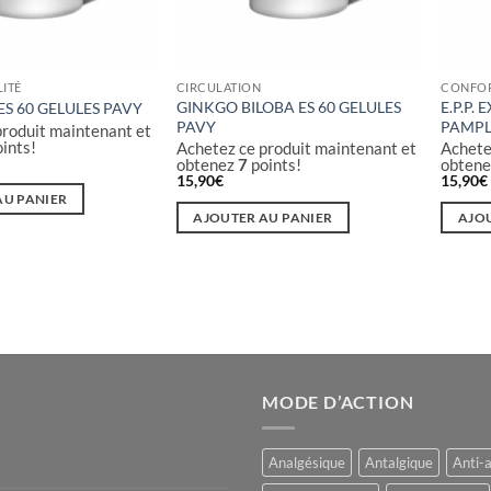
LITÉ
CIRCULATION
CONFO
GINKGO BILOBA ES 60 GELULES
E.P.P.
ES 60 GELULES PAVY
PAVY
PAMPL
produit maintenant et
ints!
Achetez ce produit maintenant et
Achete
obtenez
7
points!
obten
15,90
€
15,90
€
AU PANIER
AJOUTER AU PANIER
AJOU
MODE D’ACTION
Analgésique
Antalgique
Anti-