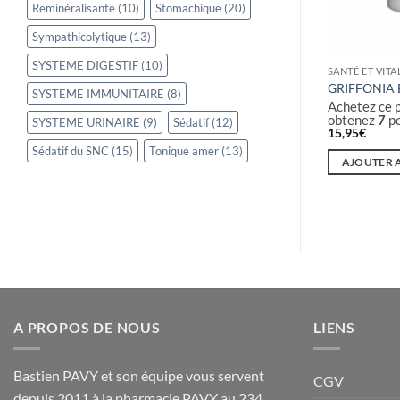
Reminéralisante
(10)
Stomachique
(20)
Sympathicolytique
(13)
SYSTEME DIGESTIF
(10)
DÉFENSE
SANTÉ ET VITA
VEUX ET
ACEROLA 120 COMPRIMES A
GRIFFONIA 
SYSTEME IMMUNITAIRE
(8)
ULES PAVY
CROQUER
Achetez ce 
obtenez
7
po
t maintenant et
Achetez ce produit maintenant et
SYSTEME URINAIRE
(9)
Sédatif
(12)
15,95
€
!
obtenez
8
points!
16,90
€
Sédatif du SNC
(15)
Tonique amer
(13)
AJOUTER 
NIER
AJOUTER AU PANIER
A PROPOS DE NOUS
LIENS
Bastien PAVY et son équipe vous servent
CGV
depuis 2011 à la pharmacie PAVY au 234