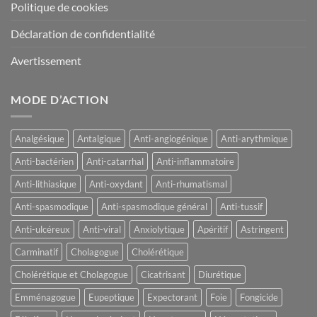
Politique de cookies
Déclaration de confidentialité
Avertissement
MODE D’ACTION
Analgésique
Antalgique
Anti-angiogénique
Anti-arythmique
Anti-bactérien
Anti-catarrhal
Anti-inflammatoire
Anti-lithiasique
Anti-oxydant
Anti-rhumatismal
Anti-spasmodique
Anti-spasmodique général
Anti-tussif
Anti-ulcéreux
Anti-viral
Anxiolytique
Apéritif
Astringent
Carminatif
Cholagogue
Cholérétique
Cholérétique et Cholagogue
Cicatrisant
Diurétique
Emménagogue
Eupeptique
Expectorant
Foie
Fongicide