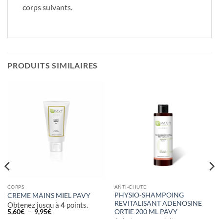
corps suivants.
PRODUITS SIMILAIRES
CORPS
ANTI-CHUTE
PHYSIO-SHAMPOING
CREME MAINS MIEL PAVY
REVITALISANT ADENOSINE
Obtenez jusqu à
4
points.
Plage
5,60
€
–
9,95
€
ORTIE 200 ML PAVY
de