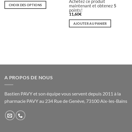
Achetez ce produit
prix :
CHOIX DES OPTIONS
maintenant et obtenez
5
5,60€
points!
à
Ce
11,60
€
9,95€
produit
a
AJOUTER AU PANIER
plusieurs
variations.
Les
options
peuvent
être
choisies
sur
A PROPOS DE NOUS
la
page
du
Bastien PAVY et son équipe vous servent depuis 2011 à la
produit
pharmacie PAVY au 234 Rue de Genève, 73100 Aix-les-Bains