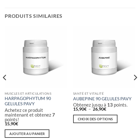
PRODUITS SIMILAIRES
MUSCLES ET ARTICULATIONS
SANTÉ ET VITALITÉ
HARPAGOPHYTUM 90
AUBEPINE 90 GELULES PAVY
GELULES PAVY
Obtenez jusqu à
13
points.
Plage
15,90
€
–
26,90
€
Achetez ce produit
de
maintenant et obtenez
7
prix :
points!
CHOIX DES OPTIONS
15,90€
15,90
€
à
Ce
26,90€
produit
AJOUTER AU PANIER
a