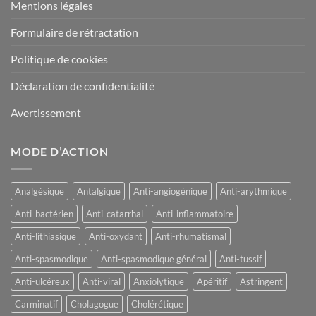
Mentions légales
Formulaire de rétractation
Politique de cookies
Déclaration de confidentialité
Avertissement
MODE D’ACTION
Analgésique
Antalgique
Anti-angiogénique
Anti-arythmique
Anti-bactérien
Anti-catarrhal
Anti-inflammatoire
Anti-lithiasique
Anti-oxydant
Anti-rhumatismal
Anti-spasmodique
Anti-spasmodique général
Anti-tussif
Anti-ulcéreux
Anti-viral
Anxiolytique
Apéritif
Astringent
Carminatif
Cholagogue
Cholérétique