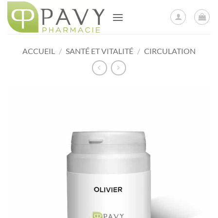
Passer
au
contenu
ACCUEIL
/
SANTÉ ET VITALITÉ
/
CIRCULATION