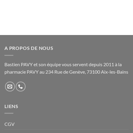
plusieurs
variations.
Les
options
peuvent
être
choisies
A PROPOS DE NOUS
sur
la
page
Bastien PAVY et son équipe vous servent depuis 2011 à la
du
pharmacie PAVY au 234 Rue de Genève, 73100 Aix-les-Bains
produit
LIENS
CGV