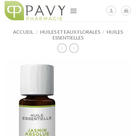
Passer
au
contenu
ACCUEIL
/
HUILES ET EAUX FLORALES
/
HUILES
ESSENTIELLES