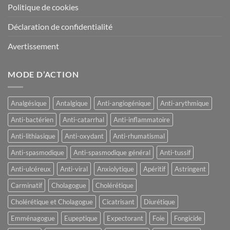
Politique de cookies
Déclaration de confidentialité
Avertissement
MODE D’ACTION
Analgésique
Antalgique
Anti-angiogénique
Anti-arythmique
Anti-bactérien
Anti-catarrhal
Anti-inflammatoire
Anti-lithiasique
Anti-oxydant
Anti-rhumatismal
Anti-spasmodique
Anti-spasmodique général
Anti-tussif
Anti-ulcéreux
Anti-viral
Anxiolytique
Apéritif
Astringent
Carminatif
Cholagogue
Cholérétique
Cholérétique et Cholagogue
Cicatrisant
Diurétique
Emménagogue
Eupeptique
Expectorant
Foie
Fongicide