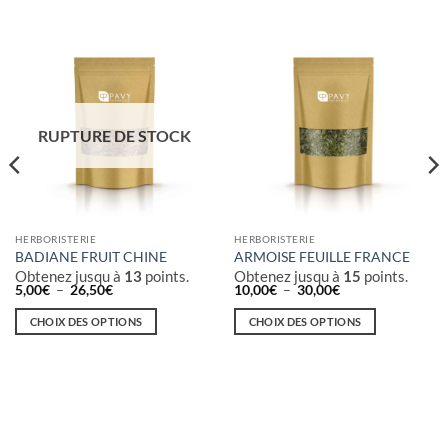
RUPTURE DE STOCK
HERBORISTERIE
HERBORISTERIE
BADIANE FRUIT CHINE
ARMOISE FEUILLE FRANCE
Obtenez jusqu à
13
points.
Obtenez jusqu à
15
points.
Plage
Plage
5,00
€
–
26,50
€
10,00
€
–
30,00
€
de
de
prix :
prix :
CHOIX DES OPTIONS
CHOIX DES OPTIONS
5,00€
10,00€
à
à
Ce
Ce
26,50€
30,00€
produit
produit
a
a
plusieurs
plusieurs
variations.
variations.