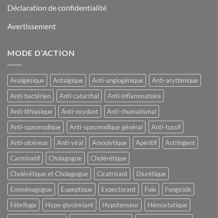
Déclaration de confidentialité
Avertissement
MODE D’ACTION
Analgésique
Antalgique
Anti-angiogénique
Anti-arythmique
Anti-bactérien
Anti-catarrhal
Anti-inflammatoire
Anti-lithiasique
Anti-oxydant
Anti-rhumatismal
Anti-spasmodique
Anti-spasmodique général
Anti-tussif
Anti-ulcéreux
Anti-viral
Anxiolytique
Apéritif
Astringent
Carminatif
Cholagogue
Cholérétique
Cholérétique et Cholagogue
Cicatrisant
Diurétique
Emménagogue
Eupeptique
Expectorant
Foie
Fongicide
Fébrifuge
Hypo-glycémiant
Hypotenseur
Hémostatique