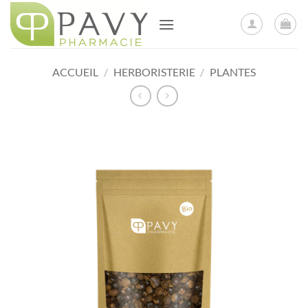
Passer
au
contenu
ACCUEIL
/
HERBORISTERIE
/
PLANTES