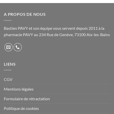
Les
Les
options
options
peuvent
peuvent
A PROPOS DE NOUS
être
être
choisies
choisies
sur
sur
Bastien PAVY et son équipe vous servent depuis 2011 à la
la
la
pharmacie PAVY au 234 Rue de Genève, 73100 Aix-les-Bains
page
page
du
du
produit
produit
LIENS
CGV
Mentions légales
Formulaire de rétractation
Politique de cookies