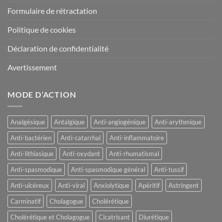
Formulaire de rétractation
Politique de cookies
Déclaration de confidentialité
Avertissement
MODE D’ACTION
Analgésique
Antalgique
Anti-angiogénique
Anti-arythmique
Anti-bactérien
Anti-catarrhal
Anti-inflammatoire
Anti-lithiasique
Anti-oxydant
Anti-rhumatismal
Anti-spasmodique
Anti-spasmodique général
Anti-tussif
Anti-ulcéreux
Anti-viral
Anxiolytique
Apéritif
Astringent
Carminatif
Cholagogue
Cholérétique
Cholérétique et Cholagogue
Cicatrisant
Diurétique