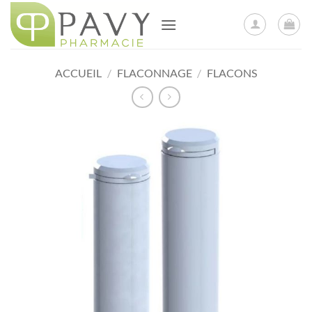
Passer
au
contenu
ACCUEIL
/
FLACONNAGE
/
FLACONS