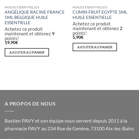
HUILES ESSENTIELLES
HUILES ESSENTIELLES
ANGÉLIQUE RACINE FRANCE
CUMIN FRUIT EGYPTE 5ML
5ML BELGIQUE HUILE
HUILE ESSENTIELLE
ESSENTIELLE
Achetez ce produit
maintenant et obtenez
2
Achetez ce produit
points!
maintenant et obtenez
9
5,90
€
points!
19,90
€
AJOUTER AU PANIER
AJOUTER AU PANIER
A PROPOS DE NOUS
Bastien PAVY et son équipe vous servent depuis 2011 à la
pharmacie PAVY au 234 Rue de Genève, 73100 Aix-les-Bains