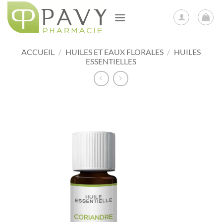
Passer
au
contenu
ACCUEIL
/
HUILES ET EAUX FLORALES
/
HUILES
ESSENTIELLES