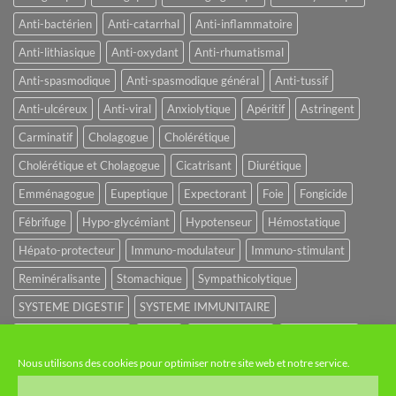
Anti-bactérien
Anti-catarrhal
Anti-inflammatoire
Anti-lithiasique
Anti-oxydant
Anti-rhumatismal
Anti-spasmodique
Anti-spasmodique général
Anti-tussif
Anti-ulcéreux
Anti-viral
Anxiolytique
Apéritif
Astringent
Carminatif
Cholagogue
Cholérétique
Cholérétique et Cholagogue
Cicatrisant
Diurétique
Emménagogue
Eupeptique
Expectorant
Foie
Fongicide
Fébrifuge
Hypo-glycémiant
Hypotenseur
Hémostatique
Hépato-protecteur
Immuno-modulateur
Immuno-stimulant
Reminéralisante
Stomachique
Sympathicolytique
SYSTEME DIGESTIF
SYSTEME IMMUNITAIRE
SYSTEME URINAIRE
Sédatif
Sédatif du SNC
Tonique amer
Nous utilisons des cookies pour optimiser notre site web et notre service.