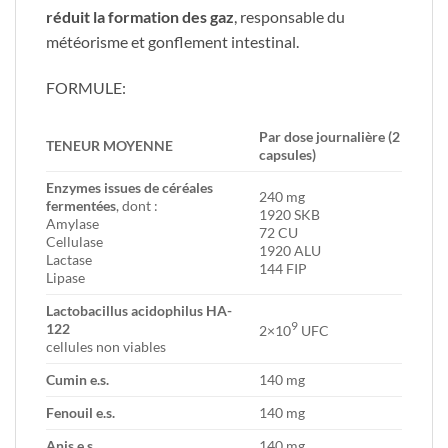
réduit la formation des gaz
, responsable du
météorisme et gonflement intestinal.
FORMULE:
​Par dose journalière (2
​TENEUR MOYENNE
capsules)
Enzymes issues de céréales
240 mg
fermentées
, dont :
1920 SKB
Amylase
72 CU
Cellulase
1920 ALU
Lactase
144 FIP ​
Lipase
Lactobacillus acidophilus HA-
9
122
​2×10
UFC
cellules non viables
Cumin e.s.
​140 mg
​Fenouil e.s.
​140 mg
​Anis e.s.
​140 mg