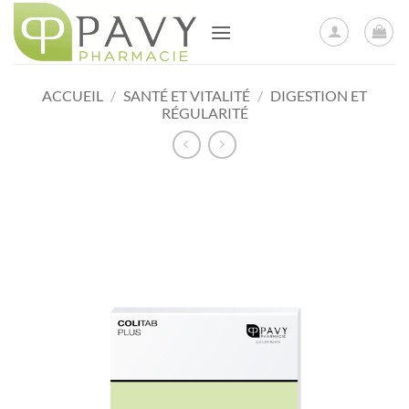
Passer
au
contenu
ACCUEIL
/
SANTÉ ET VITALITÉ
/
DIGESTION ET
RÉGULARITÉ