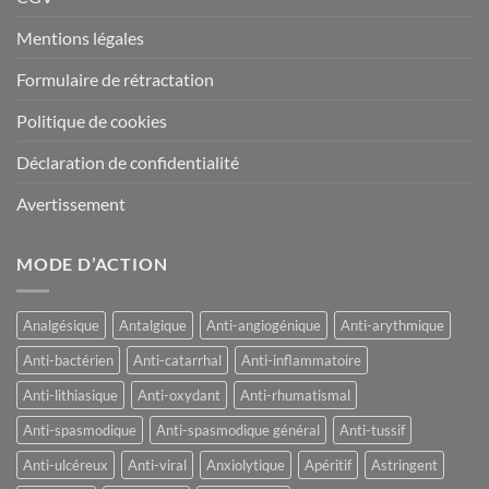
Mentions légales
Formulaire de rétractation
Politique de cookies
Déclaration de confidentialité
Avertissement
MODE D’ACTION
Analgésique
Antalgique
Anti-angiogénique
Anti-arythmique
Anti-bactérien
Anti-catarrhal
Anti-inflammatoire
Anti-lithiasique
Anti-oxydant
Anti-rhumatismal
Anti-spasmodique
Anti-spasmodique général
Anti-tussif
Anti-ulcéreux
Anti-viral
Anxiolytique
Apéritif
Astringent