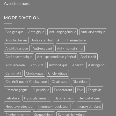
Avertissement
MODE D’ACTION
Analgésique
Antalgique
Anti-angiogénique
Anti-arythmique
Anti-bactérien
Anti-catarrhal
Anti-inflammatoire
Anti-lithiasique
Anti-oxydant
Anti-rhumatismal
Anti-spasmodique
Anti-spasmodique général
Anti-tussif
Anti-ulcéreux
Anti-viral
Anxiolytique
Apéritif
Astringent
Carminatif
Cholagogue
Cholérétique
Cholérétique et Cholagogue
Cicatrisant
Diurétique
Emménagogue
Eupeptique
Expectorant
Foie
Fongicide
Fébrifuge
Hypo-glycémiant
Hypotenseur
Hémostatique
Hépato-protecteur
Immuno-modulateur
Immuno-stimulant
Reminéralisante
Stomachique
Sympathicolytique