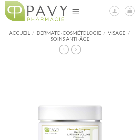
Passer
au
contenu
ACCUEIL
/
DERMATO-COSMÉTOLOGIE
/
VISAGE
/
SOINS ANTI-ÂGE