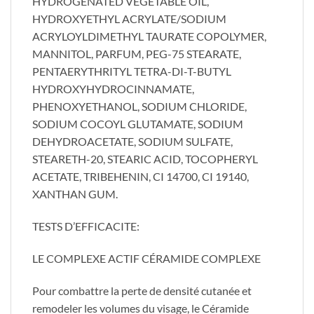
HYDROGENATED VEGETABLE OIL,
HYDROXYETHYL ACRYLATE/SODIUM
ACRYLOYLDI­METHYL TAURATE COPOLYMER,
MANNITOL, PARFUM, PEG-75 STEARATE,
PENTAERYTHRITYL TETRA-DI-T-BUTYL
HYDROXYHYDROCINNAMATE,
PHENOXYETHANOL, SO­DIUM CHLORIDE,
SODIUM COCOYL GLUTAMATE, SODIUM
DEHYDROACETATE, SODIUM SULFATE,
STEARETH-20, STE­ARIC ACID, TOCOPHERYL
ACETATE, TRIBEHENIN, CI 14700, CI 19140,
XANTHAN GUM.
TESTS D’EFFICACITE:
LE COMPLEXE ACTIF CÉRAMIDE COMPLEXE
Pour combattre la perte de densité cutanée et
remodeler les volumes du visage, le Céramide