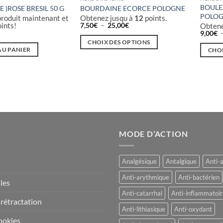
BOULE
E )ROSE BRESIL 50 G
BOURDAINE ECORCE POLOGNE
POLO
produit maintenant et
Obtenez jusqu à
12
points.
Plage
ints!
7,50
€
–
25,00
€
Obtene
de
9,00
€
prix :
CHOIX DES OPTIONS
7,50€
AU PANIER
CHOI
à
Ce
25,00€
Ce
produit
produi
a
a
plusieurs
plusieu
variations.
variati
Les
Les
options
option
MODE D’ACTION
peuvent
peuven
être
être
choisies
Analgésique
Antalgique
Anti-
choisie
sur
sur
Anti-arythmique
Anti-bactérien
la
les
la
page
Anti-catarrhal
Anti-inflammatoir
page
 rétractation
du
Anti-lithiasique
Anti-oxydant
du
produit
ookies
produi