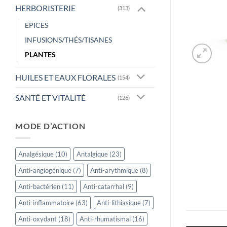
HERBORISTERIE
(313)
EPICES
INFUSIONS/THÉS/TISANES
PLANTES
HUILES ET EAUX FLORALES
(154)
SANTÉ ET VITALITÉ
(126)
MODE D’ACTION
Analgésique
(10)
Antalgique
(23)
Anti-angiogénique
(7)
Anti-arythmique
(8)
Anti-bactérien
(11)
Anti-catarrhal
(9)
Anti-inflammatoire
(63)
Anti-lithiasique
(7)
Anti-oxydant
(18)
Anti-rhumatismal
(16)