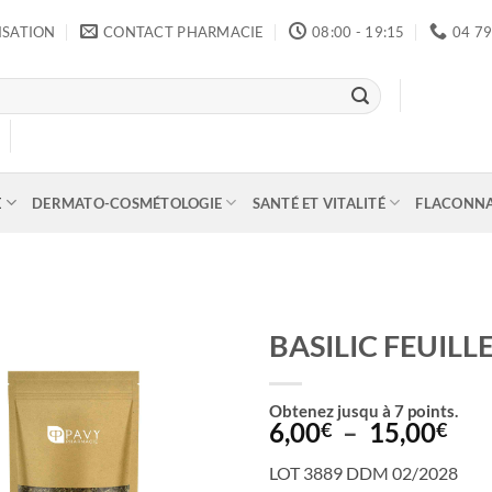
ISATION
CONTACT PHARMACIE
08:00 - 19:15
04 79
E
DERMATO-COSMÉTOLOGIE
SANTÉ ET VITALITÉ
FLACONN
BASILIC FEUIL
Obtenez jusqu à
7
points.
Pla
6,00
–
15,00
€
€
de
LOT 3889 DDM 02/2028
prix