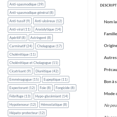
Anti-spasmodique
(39)
DESCRIPT
Anti-spasmodique général
(8)
Anti-tussif
(9)
Anti-ulcéreux
(12)
Nom lat
Anti-viral
(11)
Anxiolytique
(14)
Famill
Apéritif
(8)
Astringent
(8)
Origine
Carminatif
(24)
Cholagogue
(17)
Cholérétique
(11)
Autres 
Cholérétique et Cholagogue
(11)
Précau
Cicatrisant
(9)
Diurétique
(42)
Emménagogue
(15)
Eupeptique
(11)
Bon à s
Expectorant
(12)
Foie
(8)
Fongicide
(8)
Mode d
Fébrifuge
(13)
Hypo-glycémiant
(14)
Hypotenseur
(12)
Hémostatique
(8)
Ne peut
Hépato-protecteur
(12)