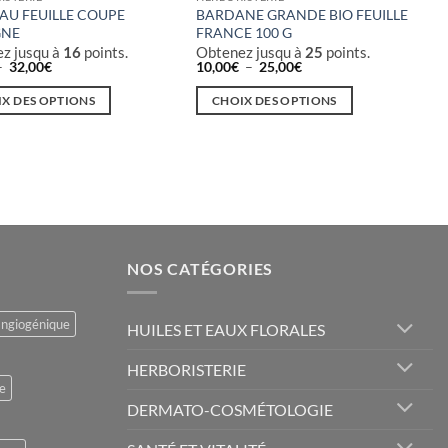
AU FEUILLE COUPE
BARDANE GRANDE BIO FEUILLE
GNE
FRANCE 100 G
z jusqu à
16
points.
Obtenez jusqu à
25
points.
Plage
Plage
–
32,00
€
10,00
€
–
25,00
€
de
de
prix :
prix :
X DES OPTIONS
CHOIX DES OPTIONS
9,00€
10,00€
à
à
Ce
32,00€
25,00€
t
produit
a
rs
plusieurs
ons.
variations.
Les
s
options
NOS CATÉGORIES
t
peuvent
être
angiogénique
HUILES ET EAUX FLORALES
s
choisies
sur
HERBORISTERIE
la
e
page
DERMATO-COSMÉTOLOGIE
du
t
produit