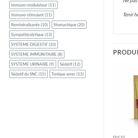
Ne pas 
Immuno-modulateur
(11)
Tenir h
Immuno-stimulant
(11)
Reminéralisante
(10)
Stomachique
(20)
Sympathicolytique
(13)
SYSTEME DIGESTIF
(10)
PRODUI
SYSTEME IMMUNITAIRE
(8)
SYSTEME URINAIRE
(9)
Sédatif
(12)
Sédatif du SNC
(15)
Tonique amer
(13)
DE STOCK
HERBORISTERIE
EPICES