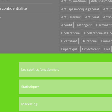
Anti-rhumatismal
Anti-spasmod
 confidentialité
Anti-spasmodique général
Anti-t
Anti-ulcéreux
Anti-viral
Anxio
t
Apéritif
Astringent
Carminatif
Cholérétique
Cholérétique et Ch
Cicatrisant
Diurétique
Emmén
Eupeptique
Expectorant
Foie
Fébrifuge
Hypo-glycémiant
Hy
Hémostatique
Hépato-protecteu
Les cookies fonctionnels
Immuno-modulateur
Immuno-sti
Reminéralisante
Stomachique
Statistiques
Sympathicolytique
SYSTEME DI
SYSTEME IMMUNITAIRE
SYST
Marketing
Sédatif
Sédatif du SNC
Toniqu