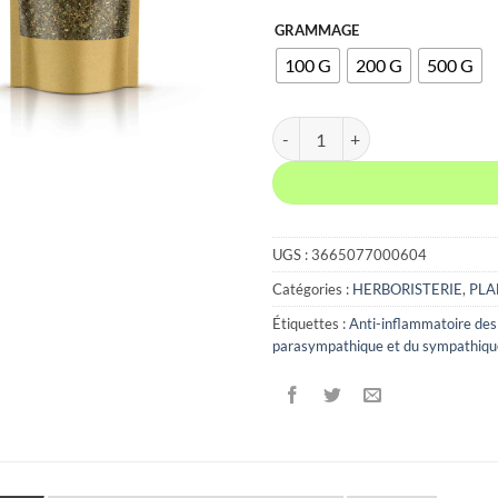
6,0
GRAMMAGE
à
100 G
200 G
500 G
15,
quantité de BASILIC FEUILLES
UGS :
3665077000604
Catégories :
HERBORISTERIE
,
PLA
Étiquettes :
Anti-inflammatoire des 
parasympathique et du sympathique