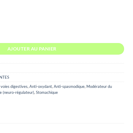
0€
00€
 COUPEES EGYPTE
AJOUTER AU PANIER
NTES
voies digestives
,
Anti-oxydant
,
Anti-spasmodique
,
Modérateur du
 (neuro-régulateur)
,
Stomachique