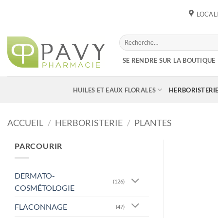
Passer
LOCAL
au
contenu
Recherche
pour :
SE RENDRE SUR LA BOUTIQUE
HUILES ET EAUX FLORALES
HERBORISTERI
ACCUEIL
/
HERBORISTERIE
/
PLANTES
PARCOURIR
DERMATO-
(126)
COSMÉTOLOGIE
FLACONNAGE
(47)