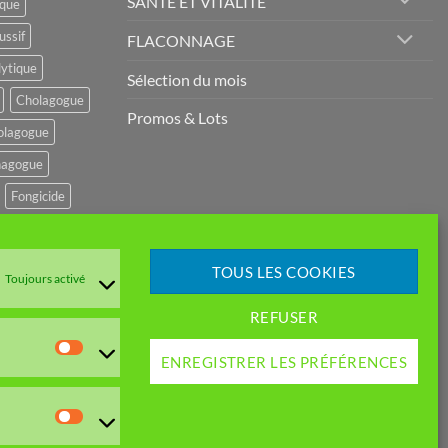
SANTÉ ET VITALITÉ
ique
ussif
FLACONNAGE
lytique
Sélection du mois
Cholagogue
Promos & Lots
olagogue
agogue
Fongicide
potenseur
r
TOUS LES COOKIES
Toujours activé
mulant
REFUSER
GESTIF
Statistiques
ENREGISTRER LES PRÉFÉRENCES
EME URINAIRE
e amer
Marketing