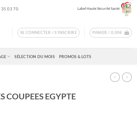
Label Haute Sécurité Santé
 35 03 70
SE CONNECTER / S’INSCRIRE
PANIER /
0,00
€
AGE
SÉLECTION DU MOIS
PROMOS & LOTS
LES COUPEES EGYPTE
ge
 :