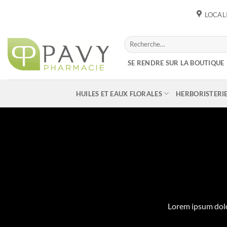
Passer
LOCAL
au
contenu
Recherche
pour :
SE RENDRE SUR LA BOUTIQUE
HUILES ET EAUX FLORALES
HERBORISTERI
Lorem ipsum dolo