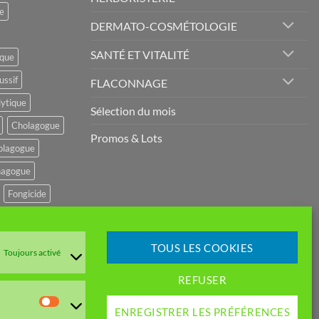
e
DERMATO-COSMÉTOLOGIE
SANTÉ ET VITALITÉ
ique
ussif
FLACONNAGE
lytique
Sélection du mois
Cholagogue
Promos & Lots
olagogue
agogue
Fongicide
potenseur
r
TOUS LES COOKIES
Toujours activé
mulant
REFUSER
GESTIF
Statistiques
ENREGISTRER LES PRÉFÉRENCES