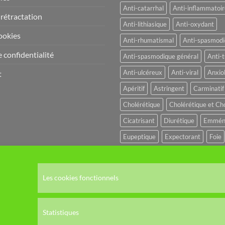
Anti-catarrhal
Anti-inflammatoir
 rétractation
Anti-lithiasique
Anti-oxydant
ookies
Anti-rhumatismal
Anti-spasmod
 confidentialité
Anti-spasmodique général
Anti-t
Anti-ulcéreux
Anti-viral
Anxio
t
Apéritif
Astringent
Carminatif
Cholérétique
Cholérétique et Ch
Cicatrisant
Diurétique
Emmén
Eupeptique
Expectorant
Foie
Fébrifuge
Hypo-glycémiant
Hy
Hémostatique
Hépato-protecteu
Les cookies fonctionnels
Immuno-modulateur
Immuno-sti
Reminéralisante
Stomachique
Statistiques
Sympathicolytique
SYSTEME DI