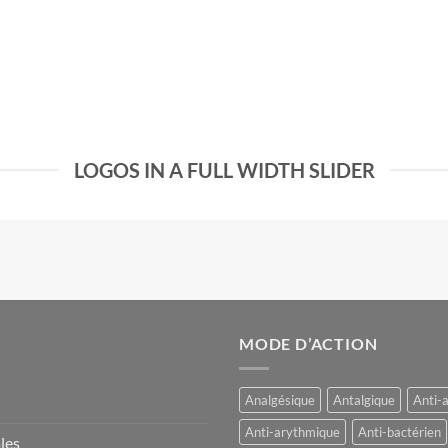
LOGOS IN A FULL WIDTH SLIDER
MODE D’ACTION
Analgésique
Antalgique
Anti-
Anti-arythmique
Anti-bactérien
les