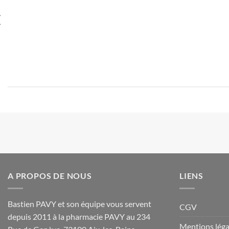
A PROPOS DE NOUS
LIENS
Bastien PAVY et son équipe vous servent
CGV
depuis 2011 à la pharmacie PAVY au 234
Mentions léga