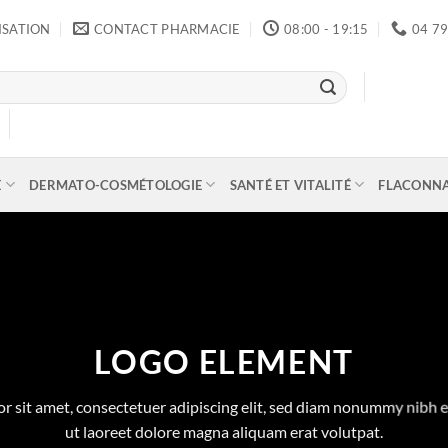
ISATION
CONTACT PHARMACIE
08:00 - 19:15
04 79
E
DERMATO-COSMÉTOLOGIE
SANTÉ ET VITALITÉ
FLACONN
LOGO ELEMENT
r sit amet, consectetuer adipiscing elit, sed diam nonummy nibh 
ut laoreet dolore magna aliquam erat volutpat.