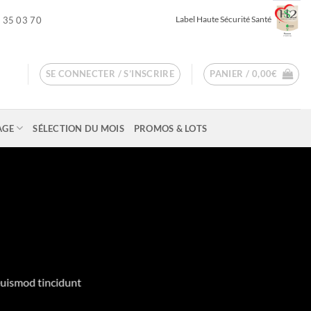
Label Haute Sécurité Santé
 35 03 70
SE CONNECTER / S’INSCRIRE
PANIER /
0,00
€
AGE
SÉLECTION DU MOIS
PROMOS & LOTS
euismod tincidunt