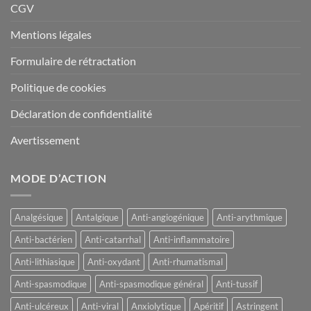
CGV
Mentions légales
Formulaire de rétractation
Politique de cookies
Déclaration de confidentialité
Avertissement
MODE D’ACTION
Analgésique
Antalgique
Anti-angiogénique
Anti-arythmique
Anti-bactérien
Anti-catarrhal
Anti-inflammatoire
Anti-lithiasique
Anti-oxydant
Anti-rhumatismal
Anti-spasmodique
Anti-spasmodique général
Anti-tussif
Anti-ulcéreux
Anti-viral
Anxiolytique
Apéritif
Astringent