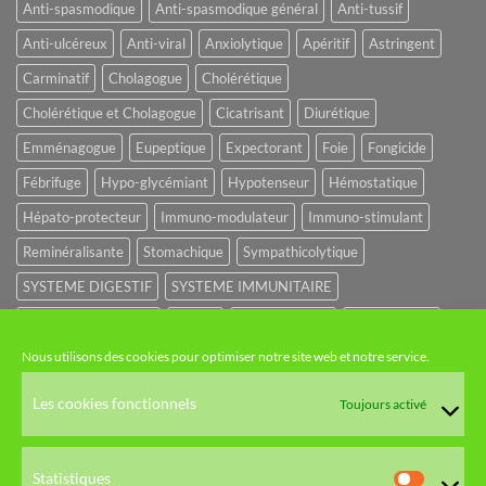
Anti-spasmodique
Anti-spasmodique général
Anti-tussif
Anti-ulcéreux
Anti-viral
Anxiolytique
Apéritif
Astringent
Carminatif
Cholagogue
Cholérétique
Cholérétique et Cholagogue
Cicatrisant
Diurétique
Emménagogue
Eupeptique
Expectorant
Foie
Fongicide
Fébrifuge
Hypo-glycémiant
Hypotenseur
Hémostatique
Hépato-protecteur
Immuno-modulateur
Immuno-stimulant
Reminéralisante
Stomachique
Sympathicolytique
SYSTEME DIGESTIF
SYSTEME IMMUNITAIRE
SYSTEME URINAIRE
Sédatif
Sédatif du SNC
Tonique amer
Nous utilisons des cookies pour optimiser notre site web et notre service.
NOS CATÉGORIES
Les cookies fonctionnels
Toujours activé
HUILES ET EAUX FLORALES
Statistiques